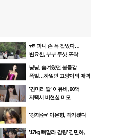
♥티파니 손 꼭 잡았다…
변요한, 부부 투샷 포착
닝닝, 숨겨왔던 볼륨감
폭발…하얼빈 고양이의 매력
'견미리 딸' 이유비, 90억
저택서 비현실 미모
'강재준♥' 이은형, 작가됐다
'17kg 뼈말라 감량' 김민하,