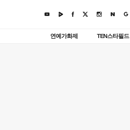
주
연예가화제
TEN스타필드
메
뉴