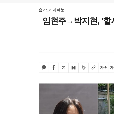
홈
드라마·예능
임현주→박지현, '핱