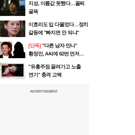
지성, 이름값 못했다…꼴찌
굴욕
이효리도 입 다물었다…정치
갈등에 "빠지면 안 되냐"
[단독]
"다른 남자 만나"
황정민, A씨에 62번 먼저
전화
"유흥주점 끌려가고 노출
연기" 충격 고백
ADVERTISEMENT