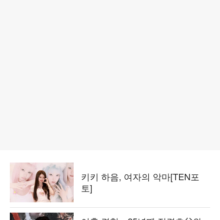
키키 하음, 여자의 악마[TEN포
토]