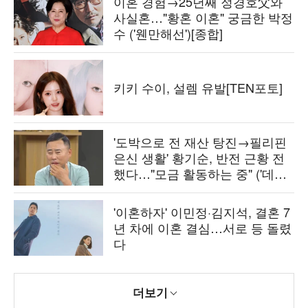
이혼 경험→25년째 정경호父와
사실혼…"황혼 이혼" 궁금한 박정
수 ('웬만해선')[종합]
키키 수이, 설렘 유발[TEN포토]
'도박으로 전 재산 탕진→필리핀
은신 생활' 황기순, 반전 근황 전
했다…"모금 활동하는 중" ('데이
앤나잇')
'이혼하자' 이민정·김지석, 결혼 7
년 차에 이혼 결심…서로 등 돌렸
다
더보기