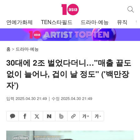
텐아시아
통합검
주
연예가화제
TEN스타필드
드라마·예능
뮤직
메
뉴
홈
드라마·예능
30대에 2조 벌었다더니…"매출 끝도
없이 늘어나, 겁이 날 정도" ('백만장
자')
입력 2025.04.30 21:49
수정 2025.04.30 21:49
페이스북 공유하기
밴드 공유하기
카카오톡 공유하기
엑스 공유하기
URL복사
글자 크게
글자 작게
네이버 공유하기