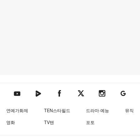
텐아시아 네이버TV
텐아시아 페이스북
텐아시아 엑스
텐아시아 인스타그램
텐아시아
텐아시아 유튜브
연예가화제
TEN스타필드
드라마·예능
뮤직
영화
TV텐
포토