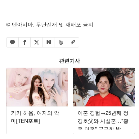
© 텐아시아, 무단전재 및 재배포 금지
페이스북 공유하기
밴드 공유하기
카카오톡 공유하기
엑스 공유하기
URL복사
네이버 공유하기
관련기사
키키 하음, 여자의 악
이혼 경험→25년째 정
마[TEN포토]
경호父와 사실혼…"황
혼 이혼" 궁금한 박정
수 ('웬만해선')[종합]