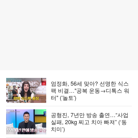
엄정화, 56세 맞아? 선명한 식스
팩 비결…"공복 운동→디톡스 워
터" ('놀토')
공형진, 7년만 방송 출연…“사업
실패, 20kg 찌고 치아 빠져” (‘동
치미’)