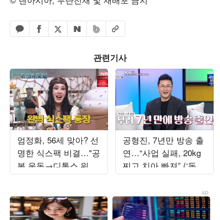
페이스북 공유하기
밴드 공유하기
카카오톡 공유하기
엑스 공유하기
URL복사
네이버 공유하기
관련기사
엄정화, 56세 맞아? 선
공형진, 7년만 방송 출
명한 식스팩 비결…"공
연…“사업 실패, 20kg
복 운동→디톡스 워터"
찌고 치아 빠져” (‘동치
('놀토')
미’)