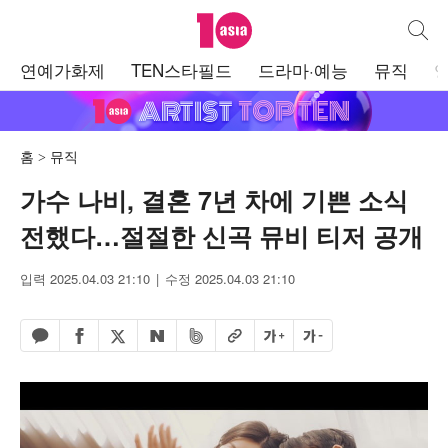
텐아시아
통합검
주
연예가화제
TEN스타필드
드라마·예능
뮤직
메
뉴
홈
뮤직
가수 나비, 결혼 7년 차에 기쁜 소식
전했다…절절한 신곡 뮤비 티저 공개
입력 2025.04.03 21:10
수정 2025.04.03 21:10
페이스북 공유하기
밴드 공유하기
카카오톡 공유하기
엑스 공유하기
URL복사
글자 크게
글자 작게
네이버 공유하기