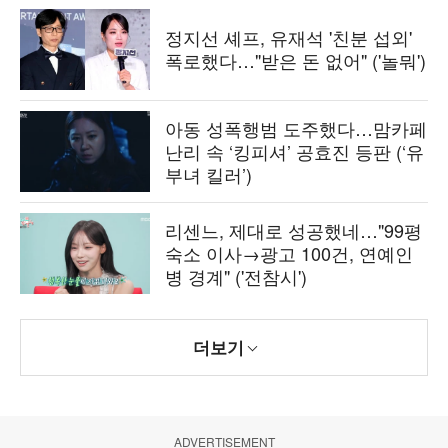
정지선 셰프, 유재석 '친분 섭외'
폭로했다…"받은 돈 없어" ('놀뭐')
아동 성폭행범 도주했다…맘카페
난리 속 ‘킹피셔’ 공효진 등판 (‘유
부녀 킬러’)
리센느, 제대로 성공했네…"99평
숙소 이사→광고 100건, 연예인
병 경계" ('전참시')
더보기
ADVERTISEMENT