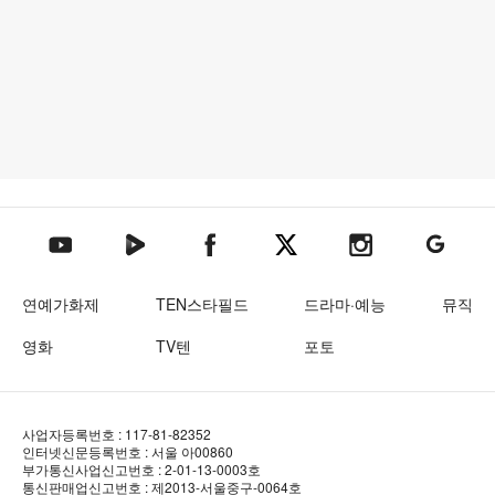
텐아시아 네이버TV
텐아시아 페이스북
텐아시아 엑스
텐아시아 인스타그램
텐아시아
텐아시아 유튜브
연예가화제
TEN스타필드
드라마·예능
뮤직
영화
TV텐
포토
사업자등록번호 : 117-81-82352
인터넷신문등록번호 : 서울 아00860
부가통신사업신고번호 : 2-01-13-0003호
통신판매업신고번호 : 제2013-서울중구-0064호