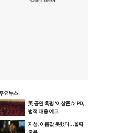
ADVERTISEMENT
주요뉴스
美 공연 혹평 '이상준쇼' PD,
법적 대응 예고
지성, 이름값 못했다…꼴찌
굴욕