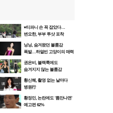
♥티파니 손 꼭 잡았다…
변요한, 부부 투샷 포착
닝닝, 숨겨왔던 볼륨감
폭발…하얼빈 고양이의 매력
권은비, 블랙룩에도
숨겨지지 않는 볼륨감
황신혜, 촬영 없는 날마다
병원行
황정민, 논란에도 '틈만나면'
예고편 62%