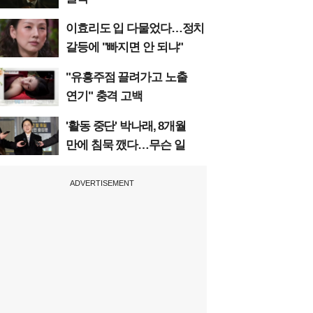
이효리도 입 다물었다…정치
갈등에 "빠지면 안 되냐"
"유흥주점 끌려가고 노출
연기" 충격 고백
'활동 중단' 박나래, 8개월
만에 침묵 깼다…무슨 일
ADVERTISEMENT