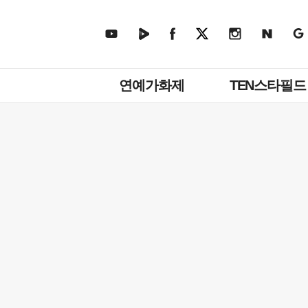
주
연예가화제
TEN스타필드
메
뉴