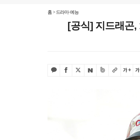
홈
드라마·예능
[공식] 지드래곤,