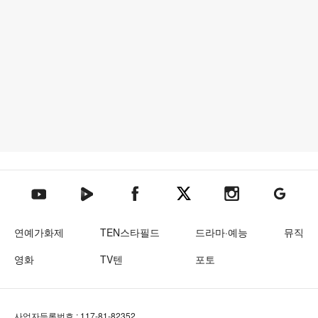
텐아시아 네이버TV
텐아시아 페이스북
텐아시아 엑스
텐아시아 인스타그램
텐아시아
텐아시아 유튜브
연예가화제
TEN스타필드
드라마·예능
뮤직
영화
TV텐
포토
사업자등록번호 : 117-81-82352