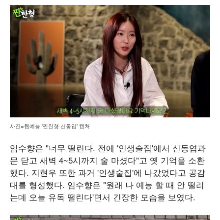
사진=웹예능 '짠한형 신동엽' 캡처
임수향은 "너무 떨린다. 전에 '인생술집'에서 신동엽과
문 닫고 새벽 4~5시까지 술 마셨다"고 옛 기억을 소환
했다. 지현우 또한 과거 '인생술집'에 나갔었다고 공감
대를 형성했다. 임수향은 "원래 나 예능 할 때 안 떨리
는데 오늘 유독 떨린다'면서 긴장한 모습을 보였다.