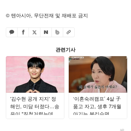
© 텐아시아, 무단전재 및 재배포 금지
페이스북 공유하기
밴드 공유하기
카카오톡 공유하기
엑스 공유하기
URL복사
네이버 공유하기
관련기사
'김수현 공개 지지' 정
‘이혼숙려캠프’ 4살 子
해인, 미담 터졌다…송
품고 자고, 생후 7개월
은이 "질척거렸는데 명
아기는 분리수면...이
절마다 인사" ('옥문아')
호선 “둘째 싫은 이유
있다”