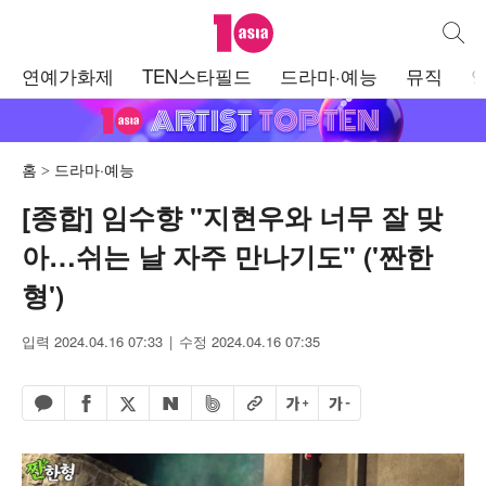
텐아시아
통합검
주
연예가화제
TEN스타필드
드라마·예능
뮤직
메
뉴
홈
드라마·예능
[종합] 임수향 "지현우와 너무 잘 맞
아…쉬는 날 자주 만나기도" ('짠한
형')
입력 2024.04.16 07:33
수정 2024.04.16 07:35
페이스북 공유하기
밴드 공유하기
카카오톡 공유하기
엑스 공유하기
URL복사
글자 크게
글자 작게
네이버 공유하기