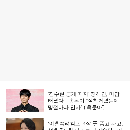
'김수현 공개 지지' 정해인, 미담
터졌다…송은이 "질척거렸는데
명절마다 인사" ('옥문아')
‘이혼숙려캠프’ 4살 子 품고 자고,
생후 7개월 아기는 분리수면...이