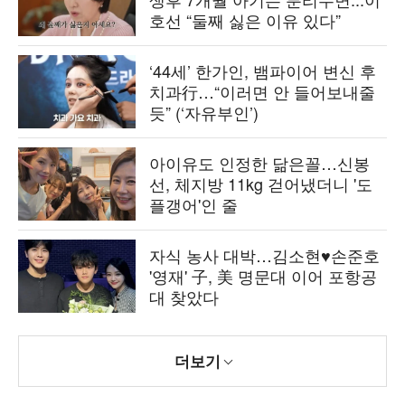
호선 “둘째 싫은 이유 있다”
‘44세’ 한가인, 뱀파이어 변신 후
치과行…“이러면 안 들어보내줄
듯” (‘자유부인’)
아이유도 인정한 닮은꼴…신봉
선, 체지방 11kg 걷어냈더니 '도
플갱어'인 줄
자식 농사 대박…김소현♥손준호
'영재' 子, 美 명문대 이어 포항공
대 찾았다
더보기