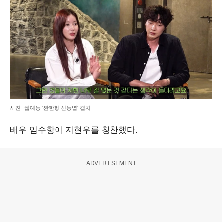
사진=웹예능 '짠한형 신동엽' 캡처
배우 임수향이 지현우를 칭찬했다.
ADVERTISEMENT