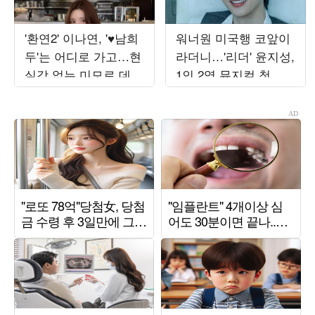
'환연2' 이나연, '♥남희
워너원 미국행 코앞이
두'는 어디로 가고…현
라더니…'리더' 윤지성,
실감 없는 미모로 데이
1인 2역 뮤지컬 첫 공
트 만끽
연 "소중한 경험" ('소
년의')