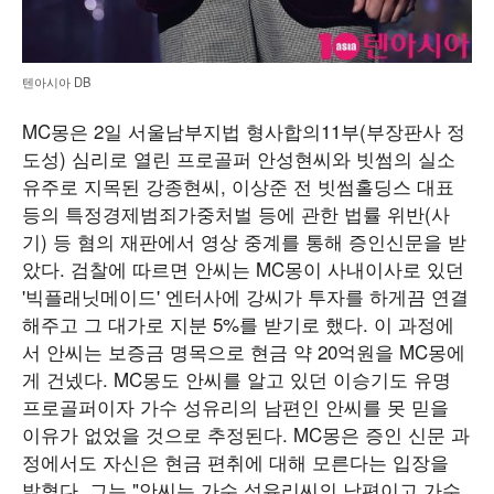
텐아시아 DB
MC몽은 2일 서울남부지법 형사합의11부(부장판사 정
도성) 심리로 열린 프로골퍼 안성현씨와 빗썸의 실소
유주로 지목된 강종현씨, 이상준 전 빗썸홀딩스 대표
등의 특정경제범죄가중처벌 등에 관한 법률 위반(사
기) 등 혐의 재판에서 영상 중계를 통해 증인신문을 받
았다. 검찰에 따르면 안씨는 MC몽이 사내이사로 있던
'빅플래닛메이드' 엔터사에 강씨가 투자를 하게끔 연결
해주고 그 대가로 지분 5%를 받기로 했다. 이 과정에
서 안씨는 보증금 명목으로 현금 약 20억원을 MC몽에
게 건넸다. MC몽도 안씨를 알고 있던 이승기도 유명
프로골퍼이자 가수 성유리의 남편인 안씨를 못 믿을
이유가 없었을 것으로 추정된다. MC몽은 증인 신문 과
정에서도 자신은 현금 편취에 대해 모른다는 입장을
밝혔다. 그는 "안씨는 가수 성유리씨의 남편이고 가수