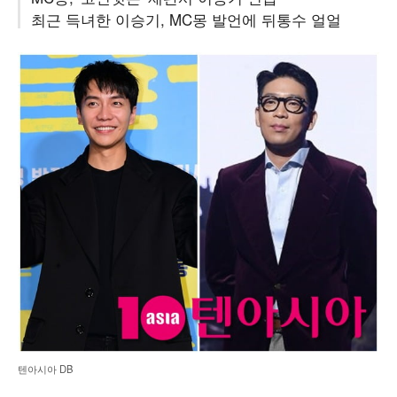
최근 득녀한 이승기, MC몽 발언에 뒤통수 얼얼
텐아시아 DB