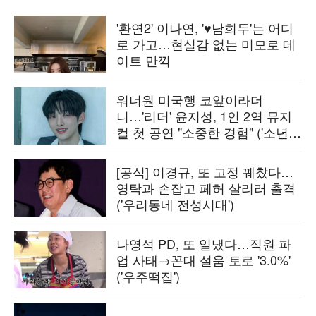
'환연2' 이나연, '♥남희두'는 어디
로 가고…현실감 없는 미모로 데
이트 만끽
워너원 미국행 코앞이라더
니…'리더' 윤지성, 1인 2역 뮤지
컬 첫 공연 "소중한 경험" ('소년
의')
[공식] 이경규, 또 고정 꿰찼다…
영탁과 손잡고 페허 살리러 출격
('우리동네 전성시대')
나영석 PD, 또 일냈다…직원 파
업 사태→꼰대 설움 토로 '3.0%'
('우주떡집')