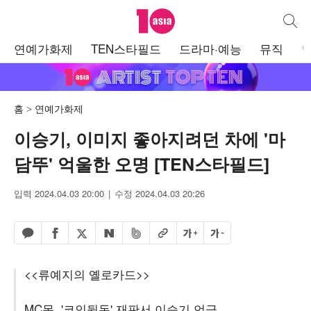
텐아시아
통합검
주
연예가화제
TEN스타필드
드라마·예능
뮤직
메
뉴
홈
연예가화제
이승기, 이미지 좋아지려던 차에 '마
담뚜' 억울한 오명 [TEN스타필드]
입력 2024.04.03 20:00
수정 2024.04.03 20:26
페이스북 공유하기
밴드 공유하기
카카오톡 공유하기
엑스 공유하기
URL복사
글자 크게
글자 작게
네이버 공유하기
<<류예지의 옐로카드>>
MC몽, '코인뒷돈' 재판서 이승기 언급