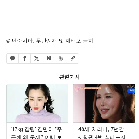
© 텐아시아, 무단전재 및 재배포 금지
페이스북 공유하기
밴드 공유하기
카카오톡 공유하기
엑스 공유하기
URL복사
네이버 공유하기
관련기사
'17kg 감량' 김민하 "주
'48세' 채리나, 7년간
근깨 왜 문제? 예뻐 보
시험관 4번 실패→자