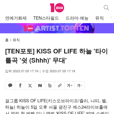
텐아시아
통합검
주
연예가화제
TEN스타필드
드라마·예능
뮤직
메
뉴
홈
뮤직
[TEN포토] KISS OF LIFE 하늘 '타이
틀곡 '쉿 (Shhh)' 무대'
입력 2023.07.05 17:19
수정 2023.07.05 17:19
페이스북 공유하기
밴드 공유하기
카카오톡 공유하기
엑스 공유하기
URL복사
글자 크게
글자 작게
네이버 공유하기
걸그룹 KISS OF LIFE(키스오브라이프/쥴리, 나띠, 벨,
하늘) 하늘이 5일 오후 서울 광진구 예스24라이브홀에
서 열린 첫 번째 미니 앨범 'KISS OF LIFE’ 발매 쇼케이