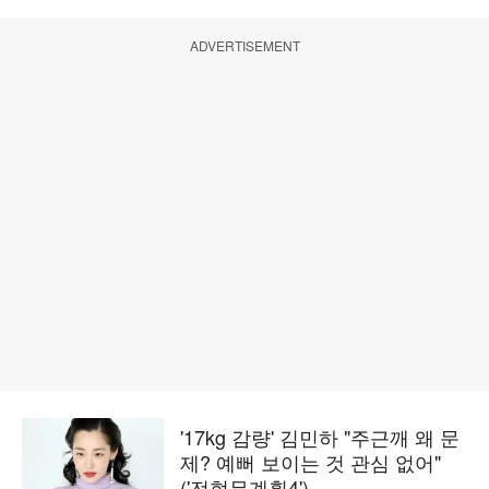
ADVERTISEMENT
'17kg 감량' 김민하 "주근깨 왜 문
제? 예뻐 보이는 것 관심 없어"
('전현무계획4')