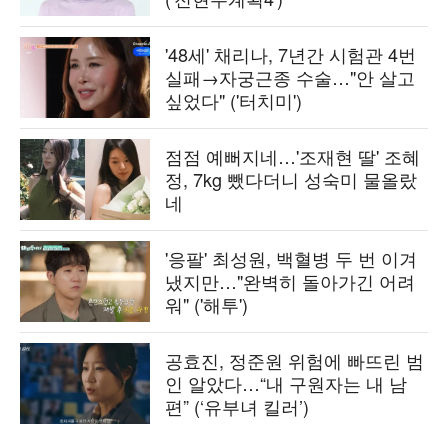
'48세' 채리나, 7년간 시험관 4번
실패→자궁근종 수술…"안 살고
싶었다" ('터치미')
점점 예뻐지네…'조재현 딸' 조혜
정, 7kg 뺐다더니 성숙미 물올랐
네
'응팔' 최성원, 백혈병 두 번 이겨
냈지만…"완벽히 돌아가긴 어려
워" ('해투')
공효진, 정준원 위험에 빠뜨린 범
인 알았다…“내 구원자는 내 남
편” (‘유부녀 킬러’)