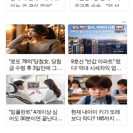
이는 것 관심 없어"
궁근종 수술…"안 살고
('전현무계획4')
싶었다" ('터치미')