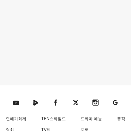
텐아시아 네이버TV
텐아시아 페이스북
텐아시아 엑스
텐아시아 인스타그램
텐아시아
텐아시아 유튜브
연예가화제
TEN스타필드
드라마·예능
뮤직
영화
TV텐
포토