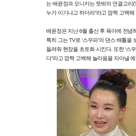
는 배윤정과 모니카는 뜻밖의 연결고리(?
누가 이기냐고 하더라”라고 깜짝 고백해
배윤정은 지난 6월 출산 후 육아에 전념
특히 그는 TV로 ‘스우파’의 댄스 배틀을
들려줘 현장을 초토화 시킨다. 또한 ‘스
다”라고 깜짝 고백해 놀라움을 자아낼 예