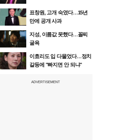
표창원, 고개 숙였다…15년
만에 공개 사과
지성, 이름값 못했다…꼴찌
굴욕
이효리도 입 다물었다…정치
갈등에 "빠지면 안 되냐"
ADVERTISEMENT