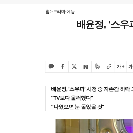
홈
드라마·예능
배윤정, '스우파
배윤정, '스우파' 시청 중 자존감 하락
"TV보다 울컥했다"
"나였으면 눈 돌았을 것"