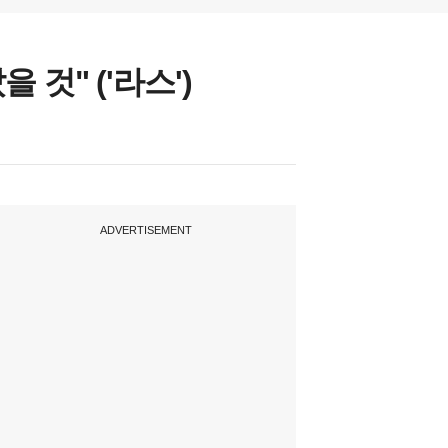
 것" ('라스')
ADVERTISEMENT