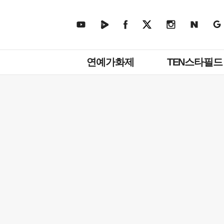
주
연예가화제
TEN스타필드
메
뉴