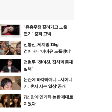
"유흥주점 끌려가고 노출
연기" 충격 고백
신봉선, 체지방 11kg
걷어내니 '아이유 도플갱어'
전현무 "전여친, 집착과 통제
심해"
논란에 하차하더니…샤이니
키, '혼자 사는 일상' 공개
7년 만에 연기력 논란 제대로
지웠다