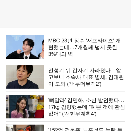
MBC 23년 장수 '서프라이즈' 개
편했는데…7개월째 넘지 못한
3%대의 벽
전성기 뒤 갑자기 사라졌다…알
고보니 소속사 대표 별세, 김태원
이 도와 ('백투더뮤직2')
'뼈말라' 김민하, 소신 발언했다…
17kg 감량했는데 "예쁜 것에 관심
없어" ('전현무계획4')
'152억 건물주' 노홍철도 놀란 독