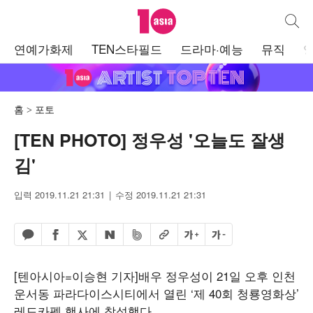
텐아시아
통합검
주
연예가화제
TEN스타필드
드라마·예능
뮤직
메
뉴
홈
포토
[TEN PHOTO] 정우성 '오늘도 잘생
김'
입력 2019.11.21 21:31
수정 2019.11.21 21:31
페이스북 공유하기
밴드 공유하기
카카오톡 공유하기
엑스 공유하기
URL복사
글자 크게
글자 작게
네이버 공유하기
[텐아시아=이승현 기자]배우 정우성이 21일 오후 인천
운서동 파라다이스시티에서 열린 ‘제 40회 청룡영화상’
레드카펫 행사에 참석했다.