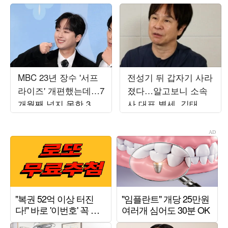
MBC 23년 장수 '서프
전성기 뒤 갑자기 사라
라이즈' 개편했는데…7
졌다…알고보니 소속
개월째 넘지 못한 3%
사 대표 별세, 김태원
대의 벽
이 도와 ('백투더뮤직
2')