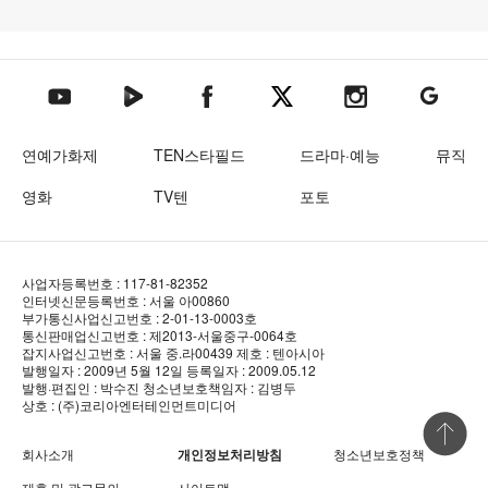
텐아시아 네이버TV
텐아시아 페이스북
텐아시아 엑스
텐아시아 인스타그램
텐아시아
텐아시아 유튜브
연예가화제
TEN스타필드
드라마·예능
뮤직
영화
TV텐
포토
사업자등록번호 : 117-81-82352
인터넷신문등록번호 : 서울 아00860
부가통신사업신고번호 : 2-01-13-0003호
통신판매업신고번호 : 제2013-서울중구-0064호
잡지사업신고번호 : 서울 중.라00439
제호 : 텐아시아
발행일자 : 2009년 5월 12일
등록일자 : 2009.05.12
발행·편집인 : 박수진
청소년보호책임자 : 김병두
상호 : (주)코리아엔터테인먼트미디어
상단 바로
회사소개
개인정보처리방침
청소년보호정책
제휴 및 광고문의
사이트맵