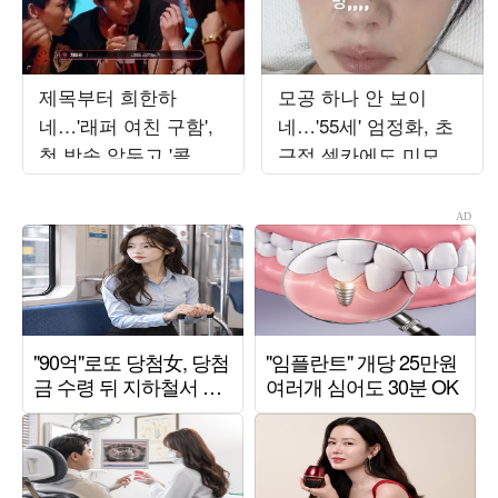
제목부터 희한하
모공 하나 안 보이
네…'래퍼 여친 구함',
네…'55세' 엄정화, 초
첫 방송 앞두고 '콜아
근접 셀카에도 미모 자
웃 ♥데이트' 현장 공개
신감 '대폭발'