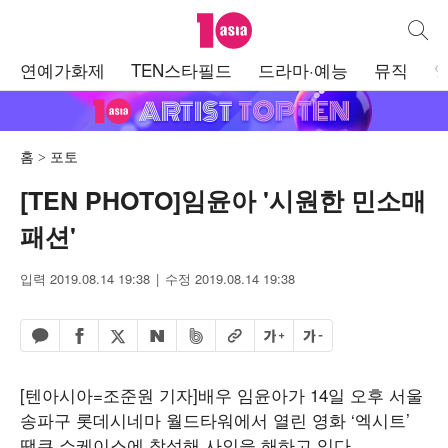
텐아시아
통합검
주
연예가화제
TEN스타필드
드라마·예능
뮤직
메
뉴
홈
포토
[TEN PHOTO]임윤아 '시원한 민소매
패션'
입력 2019.08.14 19:38
수정 2019.08.14 19:38
페이스북 공유하기
밴드 공유하기
카카오톡 공유하기
엑스 공유하기
URL복사
글자 크게
글자 작게
네이버 공유하기
[텐아시아=조준원 기자]배우 임윤아가 14일 오후 서울
송파구 롯데시네마 월드타워에서 열린 영화 ‘엑시트’
땡큐 쇼케이스에 참석해 사인을 해하고 있다.