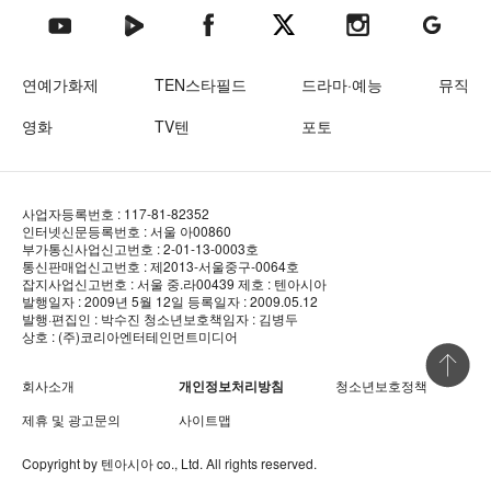
텐아시아 네이버TV
텐아시아 페이스북
텐아시아 엑스
텐아시아 인스타그램
텐아시아
텐아시아 유튜브
연예가화제
TEN스타필드
드라마·예능
뮤직
영화
TV텐
포토
사업자등록번호 : 117-81-82352
인터넷신문등록번호 : 서울 아00860
부가통신사업신고번호 : 2-01-13-0003호
통신판매업신고번호 : 제2013-서울중구-0064호
잡지사업신고번호 : 서울 중.라00439
제호 : 텐아시아
발행일자 : 2009년 5월 12일
등록일자 : 2009.05.12
발행·편집인 : 박수진
청소년보호책임자 : 김병두
상호 : (주)코리아엔터테인먼트미디어
상단 바로
회사소개
개인정보처리방침
청소년보호정책
제휴 및 광고문의
사이트맵
Copyright by
텐아시아
co., Ltd. All rights reserved.