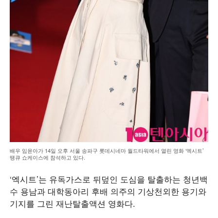
배우 임윤아가 14일 오후 서울 송파구 롯데시네마 월드타워에서 열린 영화 ‘엑시트’
땡큐 쇼케이스에 참석하고 있다.
‘엑시트’는 유독가스로 뒤덮인 도심을 탈출하는 청년백
수 용남과 대학동아리 후배 의주의 기상천외한 용기와
기지를 그린 재난탈출액션 영화다.