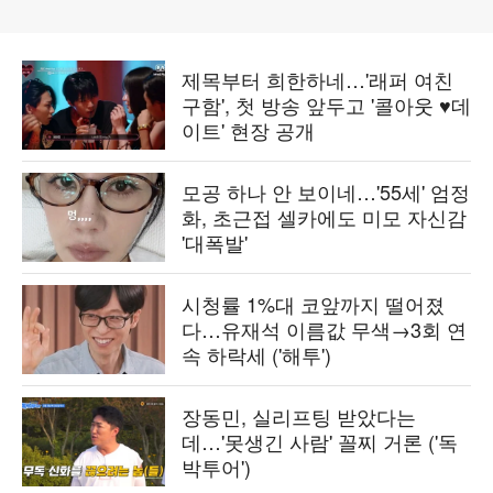
제목부터 희한하네…'래퍼 여친
구함', 첫 방송 앞두고 '콜아웃 ♥데
이트' 현장 공개
모공 하나 안 보이네…'55세' 엄정
화, 초근접 셀카에도 미모 자신감
'대폭발'
시청률 1%대 코앞까지 떨어졌
다…유재석 이름값 무색→3회 연
속 하락세 ('해투')
장동민, 실리프팅 받았다는
데…'못생긴 사람' 꼴찌 거론 ('독
박투어')