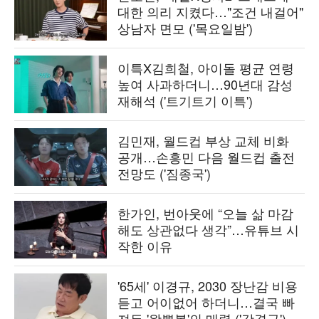
대한 의리 지켰다…"조건 내걸어"
상남자 면모 ('목요일밤')
이특X김희철, 아이돌 평균 연령
높여 사과하더니…90년대 감성
재해석 ('트기트기 이특')
김민재, 월드컵 부상 교체 비화
공개…손흥민 다음 월드컵 출전
전망도 ('짐종국')
한가인, 번아웃에 “오늘 삶 마감
해도 상관없다 생각”…유튜브 시
작한 이유
'65세' 이경규, 2030 장난감 비용
듣고 어이없어 하더니…결국 빠
져든 '왁뿌볼'의 매력 ('갓경규')