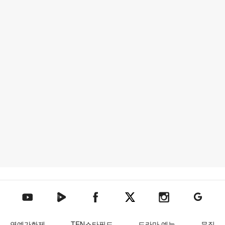
텐아시아 네이버TV
텐아시아 페이스북
텐아시아 엑스
텐아시아 인스타그램
텐아시아
텐아시아 유튜브
연예가화제
TEN스타필드
드라마·예능
뮤직