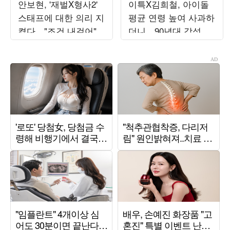
안보현, '재벌X형사2'
이특X김희철, 아이돌
스태프에 대한 의리 지
평균 연령 높여 사과하
켰다…"조건 내걸어"
더니…90년대 감성 재
상남자 면모 ('목요일
해석 ('트기트기 이특')
밤')