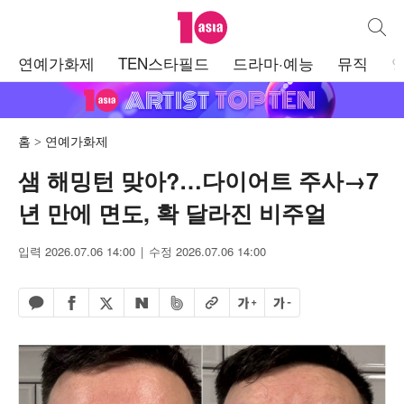
텐아시아
통합검
주
연예가화제
TEN스타필드
드라마·예능
뮤직
메
뉴
홈
연예가화제
샘 해밍턴 맞아?…다이어트 주사→7
년 만에 면도, 확 달라진 비주얼
입력 2026.07.06 14:00
수정 2026.07.06 14:00
페이스북 공유하기
밴드 공유하기
카카오톡 공유하기
엑스 공유하기
URL복사
글자 크게
글자 작게
네이버 공유하기