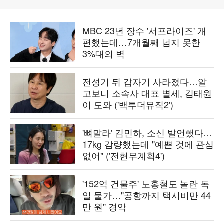
MBC 23년 장수 '서프라이즈' 개
편했는데…7개월째 넘지 못한
3%대의 벽
전성기 뒤 갑자기 사라졌다…알
고보니 소속사 대표 별세, 김태원
이 도와 ('백투더뮤직2')
'뼈말라' 김민하, 소신 발언했다…
17kg 감량했는데 "예쁜 것에 관심
없어" ('전현무계획4')
'152억 건물주' 노홍철도 놀란 독
일 물가…"공항까지 택시비만 44
만 원" 경악