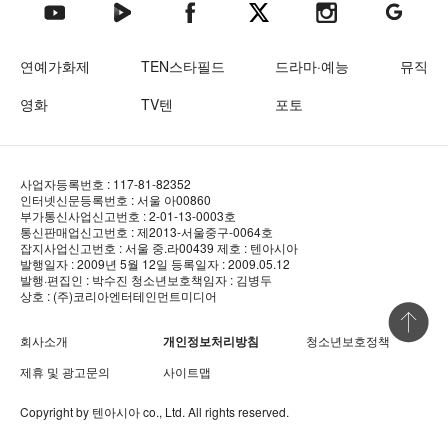
텐아시아 네이버TV
텐아시아 페이스북
텐아시아 엑스
텐아시아 인스타그램
텐아시아
텐아시아 유튜브
연예가화제
TEN스타필드
드라마·예능
뮤직
영화
TV텐
포토
사업자등록번호 : 117-81-82352
인터넷신문등록번호 : 서울 아00860
부가통신사업신고번호 : 2-01-13-0003호
통신판매업신고번호 : 제2013-서울중구-0064호
잡지사업신고번호 : 서울 중.라00439
제호 : 텐아시아
발행일자 : 2009년 5월 12일
등록일자 : 2009.05.12
발행·편집인 : 박수진
청소년보호책임자 : 김병두
상호 : (주)코리아엔터테인먼트미디어
상단 바로
회사소개
개인정보처리방침
청소년보호정책
제휴 및 광고문의
사이트맵
Copyright by
텐아시아
co., Ltd. All rights reserved.