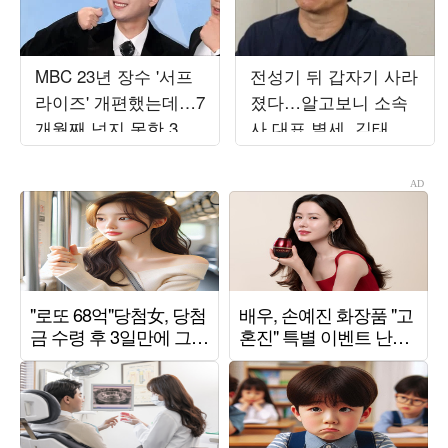
MBC 23년 장수 '서프
전성기 뒤 갑자기 사라
라이즈' 개편했는데…7
졌다…알고보니 소속
개월째 넘지 못한 3%
사 대표 별세, 김태원
대의 벽
이 도와 ('백투더뮤직
2')