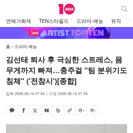
텐아시아
통합검
주
연예가화제
TEN스타필드
드라마·예능
뮤직
메
뉴
홈
드라마·예능
김선태 퇴사 후 극심한 스트레스, 몸
무게까지 빠져…충주걸 "팀 분위기도
침체" ('전참시')[종합]
입력 2026.06.14 07:34
수정 2026.06.14 07:34
페이스북 공유하기
밴드 공유하기
카카오톡 공유하기
엑스 공유하기
URL복사
글자 크게
글자 작게
네이버 공유하기