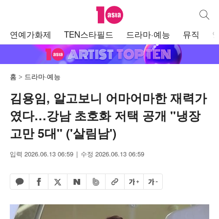
텐아시아
통합검
주
연예가화제
TEN스타필드
드라마·예능
뮤직
메
뉴
홈
드라마·예능
김용임, 알고보니 어마어마한 재력가
였다…강남 초호화 저택 공개 "냉장
고만 5대" ('살림남')
입력 2026.06.13 06:59
수정 2026.06.13 06:59
페이스북 공유하기
밴드 공유하기
카카오톡 공유하기
엑스 공유하기
URL복사
글자 크게
글자 작게
네이버 공유하기