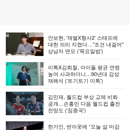
안보현, '재벌X형사2' 스태프에
대한 의리 지켰다…"조건 내걸어"
상남자 면모 ('목요일밤')
이특X김희철, 아이돌 평균 연령
높여 사과하더니…90년대 감성
재해석 ('트기트기 이특')
김민재, 월드컵 부상 교체 비화
공개…손흥민 다음 월드컵 출전
전망도 ('짐종국')
한가인, 번아웃에 “오늘 삶 마감