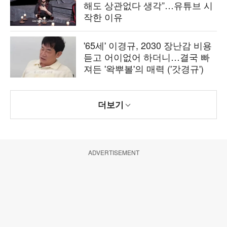
해도 상관없다 생각”…유튜브 시
작한 이유
'65세' 이경규, 2030 장난감 비용
듣고 어이없어 하더니…결국 빠
져든 '왁뿌볼'의 매력 ('갓경규')
더보기
ADVERTISEMENT