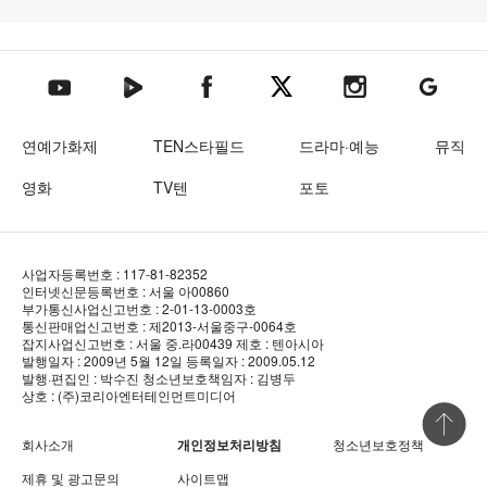
텐아시아 네이버TV
텐아시아 페이스북
텐아시아 엑스
텐아시아 인스타그램
텐아시아
텐아시아 유튜브
연예가화제
TEN스타필드
드라마·예능
뮤직
영화
TV텐
포토
사업자등록번호 : 117-81-82352
인터넷신문등록번호 : 서울 아00860
부가통신사업신고번호 : 2-01-13-0003호
통신판매업신고번호 : 제2013-서울중구-0064호
잡지사업신고번호 : 서울 중.라00439
제호 : 텐아시아
발행일자 : 2009년 5월 12일
등록일자 : 2009.05.12
발행·편집인 : 박수진
청소년보호책임자 : 김병두
상호 : (주)코리아엔터테인먼트미디어
상단 바로
회사소개
개인정보처리방침
청소년보호정책
제휴 및 광고문의
사이트맵