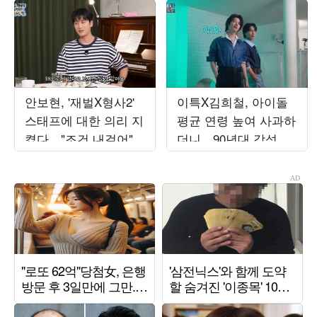
안보현, '재벌X형사2'
이특X김희철, 아이돌
스태프에 대한 의리 지
평균 연령 높여 사과하
켰다…"조건 내걸어"
더니…90년대 감성 재
상남자 면모 ('목요일
해석 ('트기트기 이특')
밤')