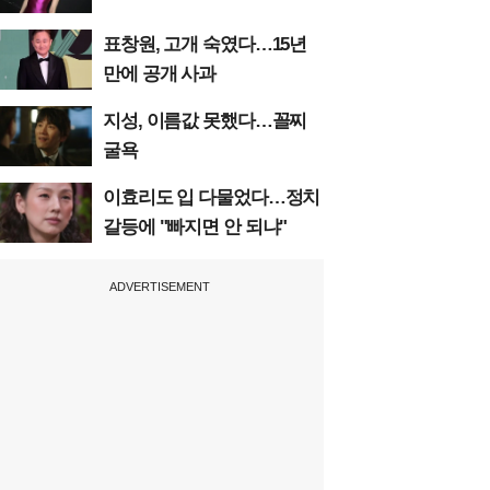
표창원, 고개 숙였다…15년
만에 공개 사과
지성, 이름값 못했다…꼴찌
굴욕
이효리도 입 다물었다…정치
갈등에 "빠지면 안 되냐"
ADVERTISEMENT