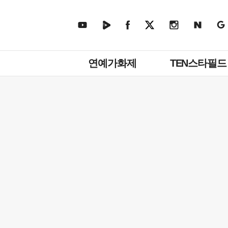
주
연예가화제
TEN스타필드
메
뉴