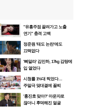
"유흥주점 끌려가고 노출
연기" 충격 고백
정준원 '태도 논란'에도
끄떡없다
'뼈말라' 김민하, 17kg 감량에
입 열었다
시청률 1%대 찍었다…
주말극 맞대결에 꼴찌
'홍진호 맞아?' 마운자로
끊더니 후덕해진 얼굴