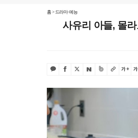
홈
드라마·예능
사유리 아들, 몰라