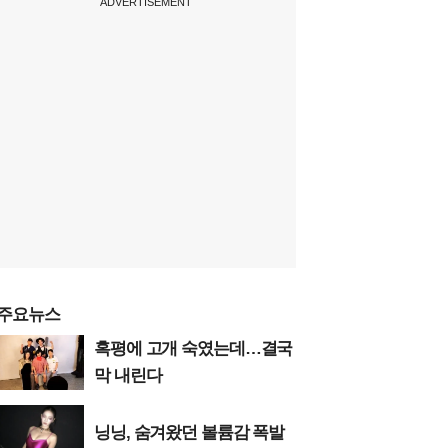
ADVERTISEMENT
주요뉴스
혹평에 고개 숙였는데…결국
막 내린다
닝닝, 숨겨왔던 볼륨감 폭발