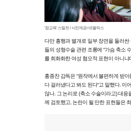
'참교육' 스틸컷 / 사진제공=넷플릭스
다만 흥행과 별개로 일부 장면을 둘러싼 
들의 성형수술 관련 조롱에 "가슴 축소 
를 희화화한 여성 혐오적 표현이 아니냐며
홍종찬 감독은 "원작에서 불편하게 받아들
다 걸러냈다고 봐도 된다"고 말했다. 이
않나. 그 논리로 (축소 수술이라고) 대응
께 검토했고, 논란이 될 만한 표현들은 