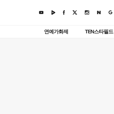
주
연예가화제
TEN스타필드
메
뉴