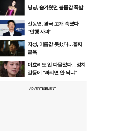
닝닝, 숨겨왔던 볼륨감 폭발
신동엽, 결국 고개 숙였다
"언행 사과"
지성, 이름값 못했다…꼴찌
굴욕
이효리도 입 다물었다…정치
갈등에 "빠지면 안 되냐"
ADVERTISEMENT