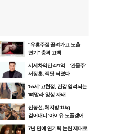
"유흥주점 끌려가고 노출
연기" 충격 고백
시세차익만 421억…'건물주'
서장훈, 잭팟 터졌다
'55세' 고현정, 건강 염려되는
'뼈말라' 앙상 자태
신봉선, 체지방 11kg
걷어내니 '아이유 도플갱어'
7년 만에 연기력 논란 제대로