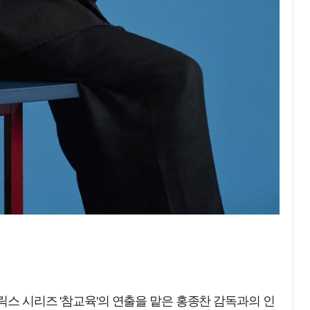
릭스 시리즈 '참교육'의 연출을 맡은 홍종찬 감독과의 인