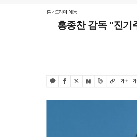
홈
드라마·예능
홍종찬 감독 "진기