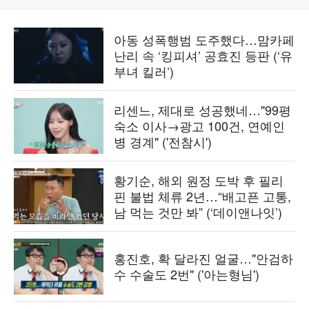
아동 성폭행범 도주했다…맘카페
난리 속 ‘킹피셔’ 공효진 등판 (‘유
부녀 킬러’)
리센느, 제대로 성공했네…"99평
숙소 이사→광고 100건, 연예인
병 경계" ('전참시')
황기순, 해외 원정 도박 후 필리
핀 불법 체류 2년…“배고픈 고통,
남 먹는 것만 봐” (‘데이앤나잇’)
홍진호, 확 달라진 얼굴…"안검하
수 수술도 2번" ('아는형님')