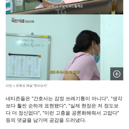
이미지 
사진 = 유튜브 채널 '핫이슈지'
네티즌들은 "간호사는 감정 쓰레기통이 아니다", "생각
보다 훨씬 순하게 표현됐다", "실제 현장은 저 정도보
다 더 정신없다", "이런 고충을 공론화해줘서 고맙다"
등의 댓글을 남기며 공감을 드러냈다.