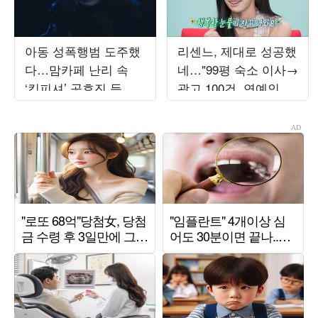
아동 성폭행범 도주했
리센느, 제대로 성공했
다…맘카페 난리 속
네…"99평 숙소 이사→
‘킹피셔’ 공효진 등판
광고 100건, 연예인병
(‘유부녀 킬러’)
경계" ('전참시')