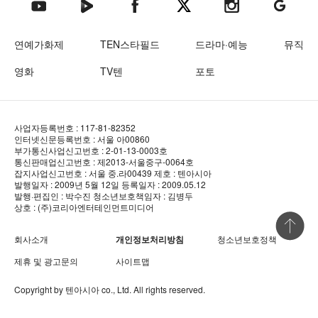
텐아시아 네이버TV
텐아시아 페이스북
텐아시아 엑스
텐아시아 인스타그램
텐아시아
텐아시아 유튜브
연예가화제
TEN스타필드
드라마·예능
뮤직
영화
TV텐
포토
사업자등록번호 : 117-81-82352
인터넷신문등록번호 : 서울 아00860
부가통신사업신고번호 : 2-01-13-0003호
통신판매업신고번호 : 제2013-서울중구-0064호
잡지사업신고번호 : 서울 중.라00439
제호 : 텐아시아
발행일자 : 2009년 5월 12일
등록일자 : 2009.05.12
발행·편집인 : 박수진
청소년보호책임자 : 김병두
상호 : (주)코리아엔터테인먼트미디어
상단 바로
회사소개
개인정보처리방침
청소년보호정책
제휴 및 광고문의
사이트맵
Copyright by
텐아시아
co., Ltd. All rights reserved.