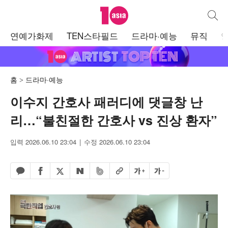
텐아시아
통합검
주
연예가화제
TEN스타필드
드라마·예능
뮤직
메
뉴
홈
드라마·예능
이수지 간호사 패러디에 댓글창 난
리…“불친절한 간호사 vs 진상 환자”
입력 2026.06.10 23:04
수정 2026.06.10 23:04
페이스북 공유하기
밴드 공유하기
카카오톡 공유하기
엑스 공유하기
URL복사
글자 크게
글자 작게
네이버 공유하기