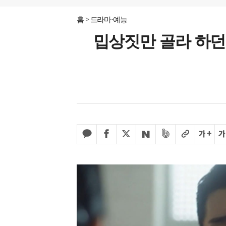
홈
드라마·예능
밉상짓만 골라 하던