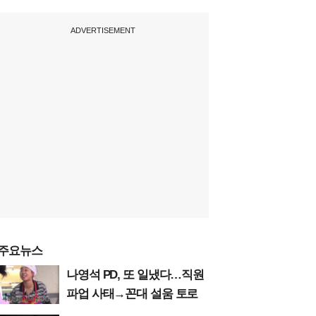
ADVERTISEMENT
주요뉴스
나영석 PD, 또 일냈다…직원
파업 사태→꼰대 설움 토로