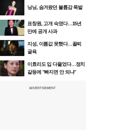
닝닝, 숨겨왔던 볼륨감 폭발
표창원, 고개 숙였다…15년
만에 공개 사과
지성, 이름값 못했다…꼴찌
굴욕
이효리도 입 다물었다…정치
갈등에 "빠지면 안 되냐"
ADVERTISEMENT