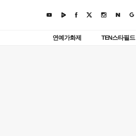
주
연예가화제
TEN스타필드
메
뉴