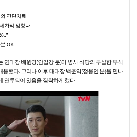
 연대장 배원영(안길강 분)이 병사 식당의 부실한 부식
응했다. 그러나 이후 대대장 백춘익(정웅인 분)을 만나
에 연루되어 있음을 짐작하게 했다.