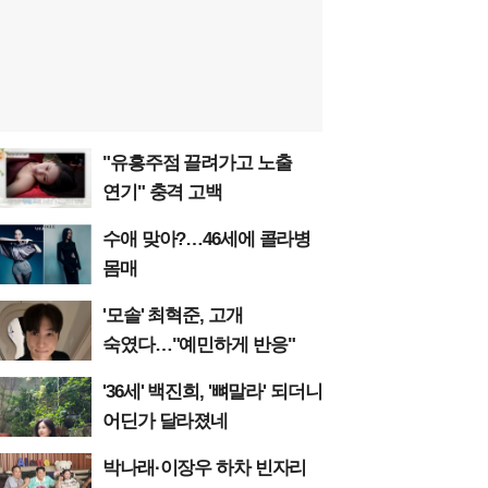
"유흥주점 끌려가고 노출
연기" 충격 고백
수애 맞아?…46세에 콜라병
몸매
'모솔' 최혁준, 고개
숙였다…"예민하게 반응"
'36세' 백진희, '뼈말라' 되더니
어딘가 달라졌네
박나래·이장우 하차 빈자리