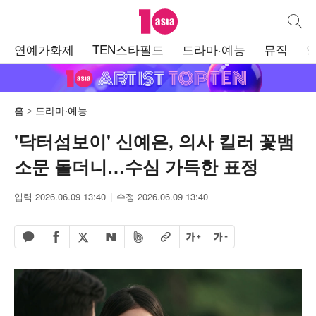
텐아시아
통합검
주
연예가화제
TEN스타필드
드라마·예능
뮤직
메
뉴
홈
드라마·예능
'닥터섬보이' 신예은, 의사 킬러 꽃뱀
소문 돌더니…수심 가득한 표정
입력 2026.06.09 13:40
수정 2026.06.09 13:40
페이스북 공유하기
밴드 공유하기
카카오톡 공유하기
엑스 공유하기
URL복사
글자 크게
글자 작게
네이버 공유하기