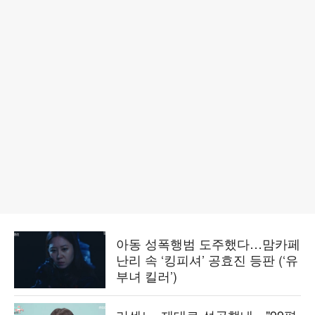
아동 성폭행범 도주했다…맘카페
난리 속 ‘킹피셔’ 공효진 등판 (‘유
부녀 킬러’)
리센느, 제대로 성공했네…"99평