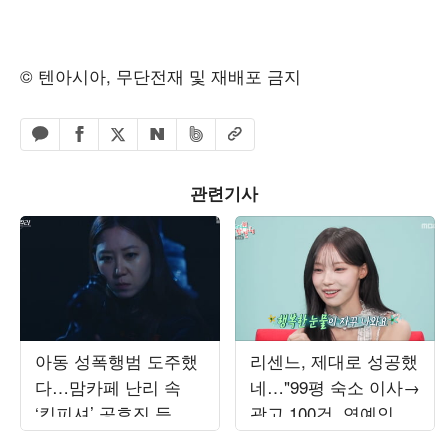
© 텐아시아, 무단전재 및 재배포 금지
페이스북 공유하기
밴드 공유하기
카카오톡 공유하기
엑스 공유하기
URL복사
네이버 공유하기
관련기사
아동 성폭행범 도주했
리센느, 제대로 성공했
다…맘카페 난리 속
네…"99평 숙소 이사→
‘킹피셔’ 공효진 등판
광고 100건, 연예인병
(‘유부녀 킬러’)
경계" ('전참시')