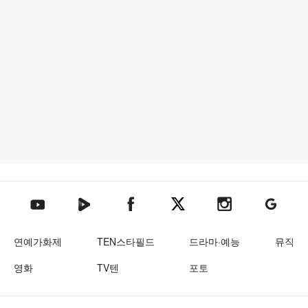
텐아시아 네이버TV
텐아시아 페이스북
텐아시아 엑스
텐아시아 인스타그램
텐아시아
텐아시아 유튜브
연예가화제
TEN스타필드
드라마·예능
뮤직
영화
TV텐
포토