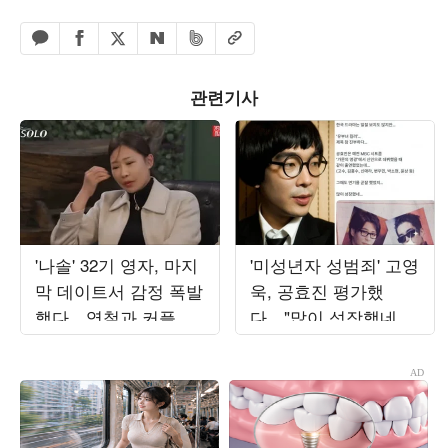
페이스북 공유하기
밴드 공유하기
카카오톡 공유하기
엑스 공유하기
URL복사
네이버 공유하기
관련기사
'나솔' 32기 영자, 마지
'미성년자 성범죄' 고영
막 데이트서 감정 폭발
욱, 공효진 평가했
했다…영철과 커플 되
다…"많이 성장했네,
지 못한 이유는 ('촌장')
신인 때 같이 MBC 출
연"