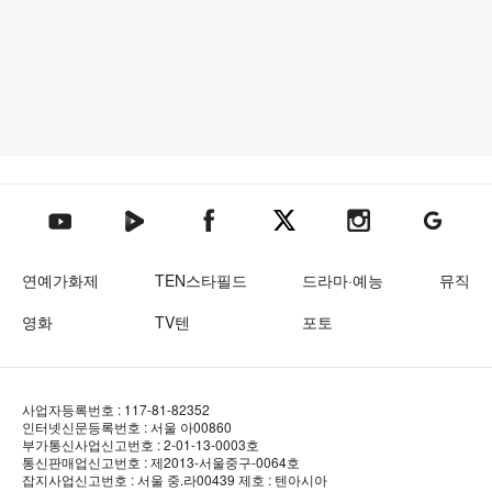
텐아시아 네이버TV
텐아시아 페이스북
텐아시아 엑스
텐아시아 인스타그램
텐아시아
텐아시아 유튜브
연예가화제
TEN스타필드
드라마·예능
뮤직
영화
TV텐
포토
사업자등록번호 : 117-81-82352
인터넷신문등록번호 : 서울 아00860
부가통신사업신고번호 : 2-01-13-0003호
통신판매업신고번호 : 제2013-서울중구-0064호
잡지사업신고번호 : 서울 중.라00439
제호 : 텐아시아