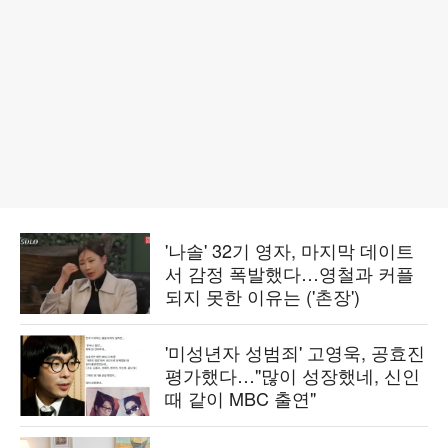
'나솔' 32기 영자, 마지막 데이트
서 감정 폭발했다…영철과 커플
되지 못한 이유는 ('촌장')
'미성년자 성범죄' 고영욱, 공효진
평가했다…"많이 성장했네, 신인
때 같이 MBC 출연"