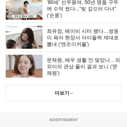
‘80세’ 선우용여, 50년 명품 구두
에 수억 썼다...“빚 갚으러 다녀”
('순풍')
최유정, 베이비 시터 됐다…쌍둥
이 육아 현장서 아이돌력 제대로
뽐내 ('엔조이커플')
문채원, 배우 생활 안 맞았나…의
외이의 관상 풀이 결과 보니 ('문
채원')
더보기
ADVERTISEMENT