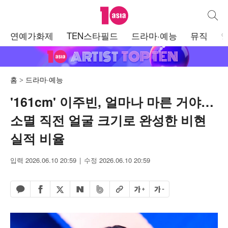
텐아시아
통합검
주
연예가화제
TEN스타필드
드라마·예능
뮤직
메
뉴
홈
드라마·예능
'161cm' 이주빈, 얼마나 마른 거야…
소멸 직전 얼굴 크기로 완성한 비현
실적 비율
입력 2026.06.10 20:59
수정 2026.06.10 20:59
페이스북 공유하기
밴드 공유하기
카카오톡 공유하기
엑스 공유하기
URL복사
글자 크게
글자 작게
네이버 공유하기