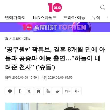
텐아시아
통합검
주
연예가화제
TEN스타필드
드라마·예능
뮤직
메
뉴
홈
드라마·예능
'공무원♥' 곽튜브, 결혼 8개월 만에 아
들과 공중파 예능 출연…"하늘이 내
려준 천사" ('슈돌')
입력 2026.06.09 15:59
수정 2026.06.09 15:59
페이스북 공유하기
밴드 공유하기
카카오톡 공유하기
엑스 공유하기
URL복사
글자 크게
글자 작게
네이버 공유하기