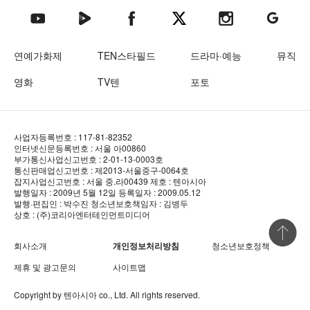
텐아시아 네이버TV
텐아시아 페이스북
텐아시아 엑스
텐아시아 인스타그램
텐아시아
텐아시아 유튜브
연예가화제
TEN스타필드
드라마·예능
뮤직
영화
TV텐
포토
사업자등록번호 : 117-81-82352
인터넷신문등록번호 : 서울 아00860
부가통신사업신고번호 : 2-01-13-0003호
통신판매업신고번호 : 제2013-서울중구-0064호
잡지사업신고번호 : 서울 중.라00439
제호 : 텐아시아
발행일자 : 2009년 5월 12일
등록일자 : 2009.05.12
발행·편집인 : 박수진
청소년보호책임자 : 김병두
상호 : (주)코리아엔터테인먼트미디어
상단 바로
회사소개
개인정보처리방침
청소년보호정책
제휴 및 광고문의
사이트맵
Copyright by
텐아시아
co., Ltd. All rights reserved.