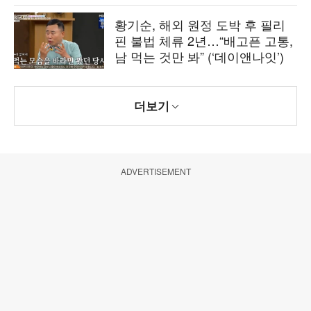
황기순, 해외 원정 도박 후 필리
핀 불법 체류 2년…“배고픈 고통,
남 먹는 것만 봐” (‘데이앤나잇’)
더보기
ADVERTISEMENT