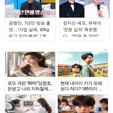
공형진, 7년만 방송 출
정지선 셰프, 유재석
연…“사업 실패, 20kg
'친분 섭외' 폭로했
찌고 치아 빠져” (‘동치
다…"받은 돈 없어"
미’)
('놀뭐')