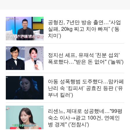
공형진, 7년만 방송 출연…“사업
실패, 20kg 찌고 치아 빠져” (‘동
치미’)
정지선 셰프, 유재석 '친분 섭외'
폭로했다…"받은 돈 없어" ('놀뭐')
아동 성폭행범 도주했다…맘카페
난리 속 ‘킹피셔’ 공효진 등판 (‘유
부녀 킬러’)
리센느, 제대로 성공했네…"99평
숙소 이사→광고 100건, 연예인
병 경계" ('전참시')