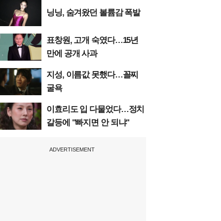
닝닝, 숨겨왔던 볼륨감 폭발
표창원, 고개 숙였다…15년
만에 공개 사과
지성, 이름값 못했다…꼴찌
굴욕
이효리도 입 다물었다…정치
갈등에 "빠지면 안 되냐"
ADVERTISEMENT