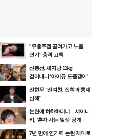
"유흥주점 끌려가고 노출
연기" 충격 고백
신봉선, 체지방 11kg
걷어내니 '아이유 도플갱어'
전현무 "전여친, 집착과 통제
심해"
논란에 하차하더니…샤이니
키, '혼자 사는 일상' 공개
7년 만에 연기력 논란 제대로