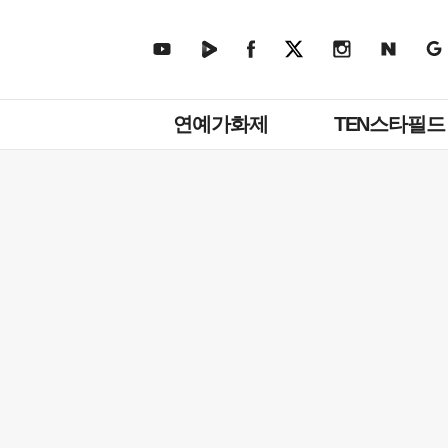
주
연예가화제
TEN스타필드
메
뉴