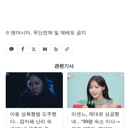
© 텐아시아, 무단전재 및 재배포 금지
페이스북 공유하기
밴드 공유하기
카카오톡 공유하기
엑스 공유하기
URL복사
네이버 공유하기
관련기사
아동 성폭행범 도주했
리센느, 제대로 성공했
다…맘카페 난리 속
네…"99평 숙소 이사→