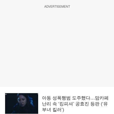
ADVERTISEMENT
아동 성폭행범 도주했다…맘카페
난리 속 ‘킹피셔’ 공효진 등판 (‘유
부녀 킬러’)