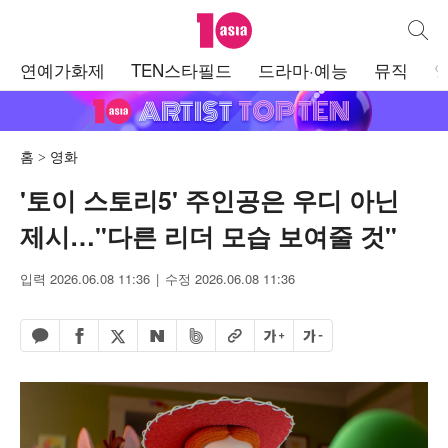
텐아시아
통합검
주
연예가화제
TEN스타필드
드라마·예능
뮤직
메
뉴
홈
영화
'토이 스토리5' 주인공은 우디 아닌
제시…"다른 리더 모습 보여줄 것"
입력 2026.06.08 11:36
수정 2026.06.08 11:36
페이스북 공유하기
밴드 공유하기
카카오톡 공유하기
엑스 공유하기
URL복사
글자 크게
글자 작게
네이버 공유하기