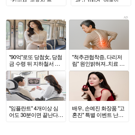
‘킹피셔’ 공효진 등판
광고 100건, 연예인병
(‘유부녀 킬러’)
경계" ('전참시')