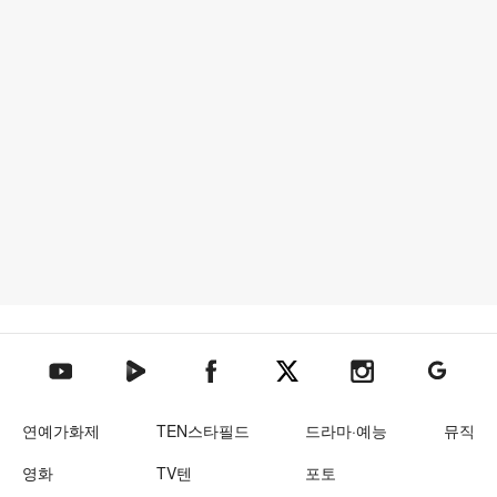
텐아시아 네이버TV
텐아시아 페이스북
텐아시아 엑스
텐아시아 인스타그램
텐아시아
텐아시아 유튜브
연예가화제
TEN스타필드
드라마·예능
뮤직
영화
TV텐
포토