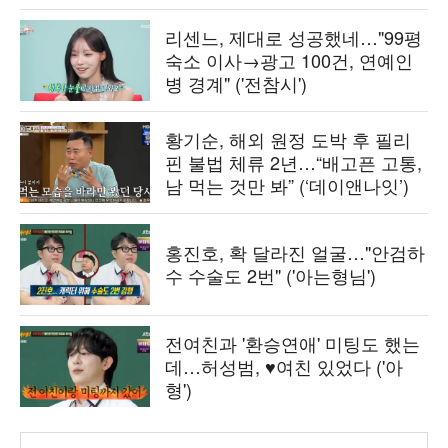
리센느, 제대로 성공했네…"99평
숙소 이사→광고 100건, 연예인
병 경계" ('전참시')
황기순, 해외 원정 도박 후 필리
핀 불법 체류 2년…“배고픈 고통,
남 먹는 것만 봐” (‘데이앤나잇’)
홍진호, 확 달라진 얼굴…"안검하
수 수술도 2번" ('아는형님')
전여친과 '환승연애' 미팅도 했는
데…허성범, ♥여친 있었다 ('아
형')