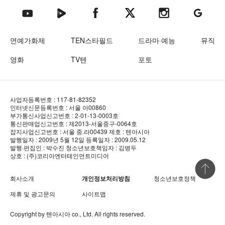
텐아시아 네이버TV
텐아시아 페이스북
텐아시아 엑스
텐아시아 인스타그램
텐아시아
텐아시아 유튜브
연예가화제
TEN스타필드
드라마·예능
뮤직
영화
TV텐
포토
사업자등록번호 : 117-81-82352
인터넷신문등록번호 : 서울 아00860
부가통신사업신고번호 : 2-01-13-0003호
통신판매업신고번호 : 제2013-서울중구-0064호
잡지사업신고번호 : 서울 중.라00439
제호 : 텐아시아
발행일자 : 2009년 5월 12일
등록일자 : 2009.05.12
발행·편집인 : 박수진
청소년보호책임자 : 김병두
상호 : (주)코리아엔터테인먼트미디어
상단 바로
회사소개
개인정보처리방침
청소년보호정책
제휴 및 광고문의
사이트맵
Copyright by
텐아시아
co., Ltd. All rights reserved.