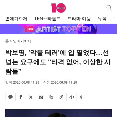
텐아시아
통합검
주
연예가화제
TEN스타필드
드라마·예능
뮤직
메
뉴
홈
연예가화제
박보영, '악플 테러'에 입 열었다…선
넘는 요구에도 "타격 없어, 이상한 사
람들"
입력 2026.06.08 11:29
수정 2026.06.08 11:29
페이스북 공유하기
밴드 공유하기
카카오톡 공유하기
엑스 공유하기
URL복사
글자 크게
글자 작게
네이버 공유하기