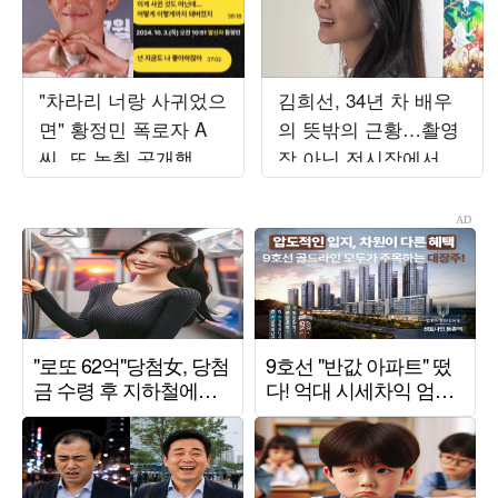
"차라리 너랑 사귀었으
김희선, 34년 차 배우
면" 황정민 폭로자 A
의 뜻밖의 근황…촬영
씨, 또 녹취 공개했
장 아닌 전시장에서 포
다…"너랑은 다른 관
착
계"