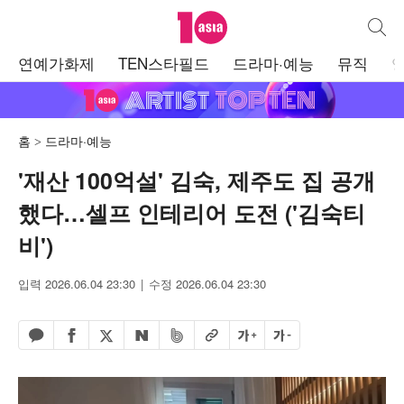
텐아시아
통합검
주
연예가화제
TEN스타필드
드라마·예능
뮤직
메
뉴
홈
드라마·예능
'재산 100억설' 김숙, 제주도 집 공개
했다…셀프 인테리어 도전 ('김숙티
비')
입력 2026.06.04 23:30
수정 2026.06.04 23:30
페이스북 공유하기
밴드 공유하기
카카오톡 공유하기
엑스 공유하기
URL복사
글자 크게
글자 작게
네이버 공유하기