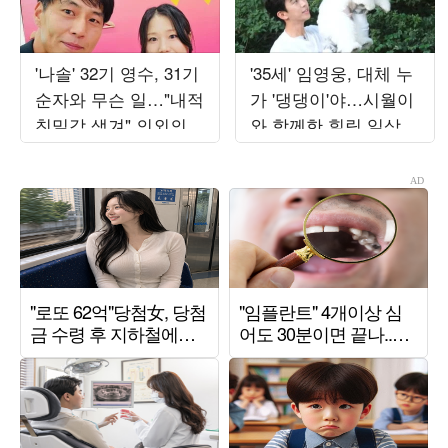
'나솔' 32기 영수, 31기
'35세' 임영웅, 대체 누
순자와 무슨 일…"내적
가 '댕댕이'야…시월이
친밀감 생겨" 의외의
와 함께한 힐링 일상
투샷 공개