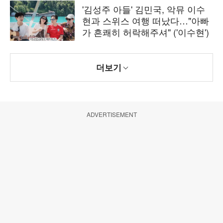
'김성주 아들' 김민국, 악뮤 이수
현과 스위스 여행 떠났다…"아빠
가 흔쾌히 허락해주셔" ('이수현')
더보기
ADVERTISEMENT