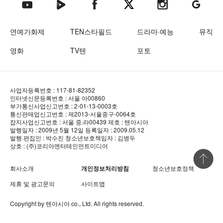
텐아시아 네이버TV
텐아시아 페이스북
텐아시아 엑스
텐아시아 인스타그램
텐아시아
텐아시아 유튜브
연예가화제
TEN스타필드
드라마·예능
뮤직
영화
TV텐
포토
사업자등록번호 : 117-81-82352
인터넷신문등록번호 : 서울 아00860
부가통신사업신고번호 : 2-01-13-0003호
통신판매업신고번호 : 제2013-서울중구-0064호
잡지사업신고번호 : 서울 중.라00439
제호 : 텐아시아
발행일자 : 2009년 5월 12일
등록일자 : 2009.05.12
발행·편집인 : 박수진
청소년보호책임자 : 김병두
상호 : (주)코리아엔터테인먼트미디어
상단 바로
회사소개
개인정보처리방침
청소년보호정책
제휴 및 광고문의
사이트맵
Copyright by
텐아시아
co., Ltd. All rights reserved.