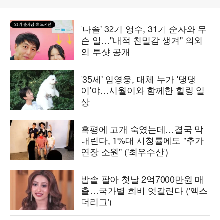
'나솔' 32기 영수, 31기 순자와 무
슨 일…"내적 친밀감 생겨" 의외
의 투샷 공개
'35세' 임영웅, 대체 누가 '댕댕
이'야…시월이와 함께한 힐링 일
상
혹평에 고개 숙였는데…결국 막
내린다, 1%대 시청률에도 "추가
연장 소원" ('최우수산')
밥솥 팔아 첫날 2억7000만원 매
출…국가별 희비 엇갈린다 ('엑스
더리그')