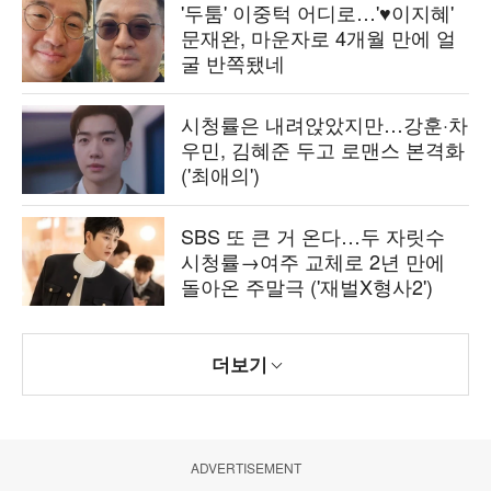
'두툼' 이중턱 어디로…'♥이지혜'
문재완, 마운자로 4개월 만에 얼
굴 반쪽됐네
시청률은 내려앉았지만…강훈·차
우민, 김혜준 두고 로맨스 본격화
('최애의')
SBS 또 큰 거 온다…두 자릿수
시청률→여주 교체로 2년 만에
돌아온 주말극 ('재벌X형사2')
더보기
ADVERTISEMENT