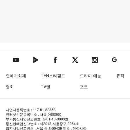
텐아시아 네이버TV
텐아시아 페이스북
텐아시아 엑스
텐아시아 인스타그램
텐아시아
텐아시아 유튜브
연예가화제
TEN스타필드
드라마·예능
뮤직
영화
TV텐
포토
사업자등록번호 : 117-81-82352
인터넷신문등록번호 : 서울 아00860
부가통신사업신고번호 : 2-01-13-0003호
통신판매업신고번호 : 제2013-서울중구-0064호
잡지사업신고번호 : 서울 중.라00439
제호 : 텐아시아