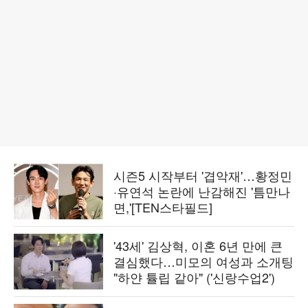
시즌5 시작부터 '겹악재'…황정민
·유연석 논란에 난감해진 '틈만나
면,'[TEN스타필드]
'43세' 김상혁, 이혼 6년 만에 큰
결심했다…미모의 여성과 소개팅
"하얀 튤립 같아" ('신랑수업2')