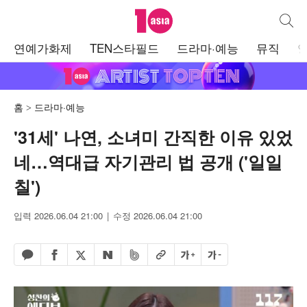
텐아시아
통합검
주
연예가화제
TEN스타필드
드라마·예능
뮤직
메
뉴
홈
드라마·예능
'31세' 나연, 소녀미 간직한 이유 있었
네…역대급 자기관리 법 공개 ('일일
칠')
입력 2026.06.04 21:00
수정 2026.06.04 21:00
페이스북 공유하기
밴드 공유하기
카카오톡 공유하기
엑스 공유하기
URL복사
글자 크게
글자 작게
네이버 공유하기