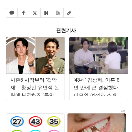
페이스북 공유하기
밴드 공유하기
카카오톡 공유하기
엑스 공유하기
URL복사
네이버 공유하기
관련기사
시즌5 시작부터 '겹악
'43세' 김상혁, 이혼 6
재'…황정민·유연석 논
년 만에 큰 결심했다…
란에 난감해진 '틈만나
미모의 여성과 소개팅
면,'[TEN스타필드]
"하얀 튤립 같아" ('신
랑수업2')