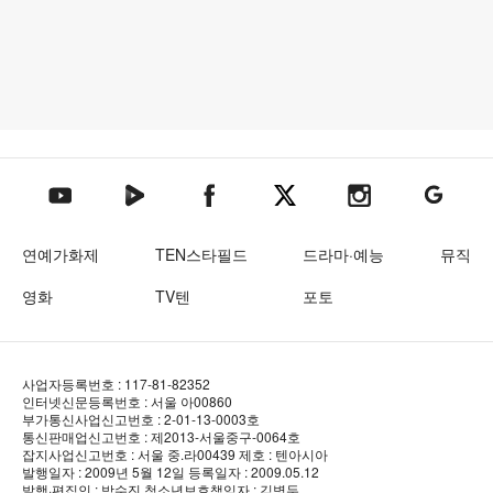
텐아시아 네이버TV
텐아시아 페이스북
텐아시아 엑스
텐아시아 인스타그램
텐아시아
텐아시아 유튜브
연예가화제
TEN스타필드
드라마·예능
뮤직
영화
TV텐
포토
사업자등록번호 : 117-81-82352
인터넷신문등록번호 : 서울 아00860
부가통신사업신고번호 : 2-01-13-0003호
통신판매업신고번호 : 제2013-서울중구-0064호
잡지사업신고번호 : 서울 중.라00439
제호 : 텐아시아
발행일자 : 2009년 5월 12일
등록일자 : 2009.05.12
발행·편집인 : 박수진
청소년보호책임자 : 김병두