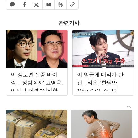
페이스북 공유하기
밴드 공유하기
카카오톡 공유하기
엑스 공유하기
URL복사
네이버 공유하기
관련기사
이 정도면 신종 바이
이 얼굴에 대식가 반
럴…'성범죄자' 고영욱,
전…려운 "한달만
이상민 저격 "신정환
10kg 증량, 소고기
때문에 나이 속여"
1.3kg 먹어" ('놀토')