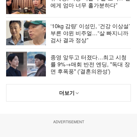
에게 엄마 너무 홀가분하다”
‘10kg 감량’ 이성민, ‘건강 이상설’
부른 야윈 비주얼…“살 빠지니까
검사 결과 정상”
종영 앞두고 터졌다…최고 시청
률 9%→매회 반전 엔딩, "독대 장
면 후폭풍" ('결혼의완성')
더보기
ADVERTISEMENT