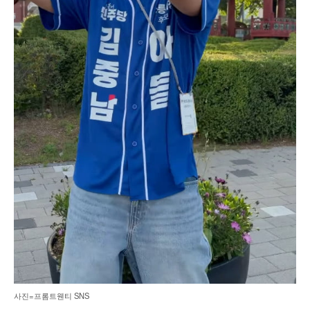
사진=프롬트웬티 SNS