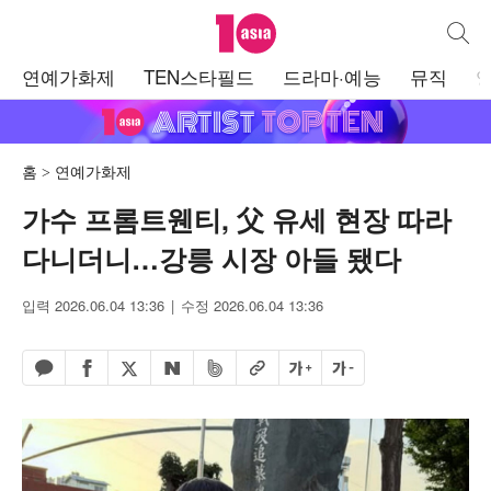
텐아시아
통합검
주
연예가화제
TEN스타필드
드라마·예능
뮤직
메
뉴
홈
연예가화제
가수 프롬트웬티, 父 유세 현장 따라
다니더니…강릉 시장 아들 됐다
입력 2026.06.04 13:36
수정 2026.06.04 13:36
페이스북 공유하기
밴드 공유하기
카카오톡 공유하기
엑스 공유하기
URL복사
글자 크게
글자 작게
네이버 공유하기