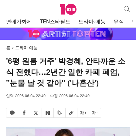
텐아시아
통합검
주
연예가화제
TEN스타필드
드라마·예능
뮤직
메
뉴
홈
드라마·예능
'6평 원룸 거주' 박경혜, 안타까운 소
식 전했다…2년간 일한 카페 폐업,
"눈물 날 것 같아" ('나혼산')
입력 2026.06.04 22:40
수정 2026.06.04 22:40
페이스북 공유하기
밴드 공유하기
카카오톡 공유하기
엑스 공유하기
URL복사
글자 크게
글자 작게
네이버 공유하기