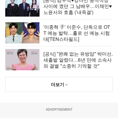
사이에 꼈던 그 남배우…이채민♥
노윤서와 호흡 ('내죽결')
'이종혁 子' 이준수, 단독으로 OT
T 예능 발탁…홀로 선 예능 시험
대[TEN스타필드]
[공식] "완쾌 없는 유방암" 박미선,
새출발 알렸다…6년 만에 소속사
와 결별 "소중히 기억할 것"
더보기
ADVERTISEMENT