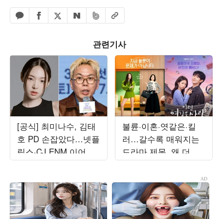
페이스북 공유하기
밴드 공유하기
카카오톡 공유하기
엑스 공유하기
URL복사
네이버 공유하기
관련기사
[공식] 최미나수, 김태
불륜·이혼·엿같은·킬
호 PD 손잡았다…넷플
러…갈수록 매워지는
릭스·CJ ENM 이어 새
드라마 제목, 왜 더 과
예능 MC 발탁 ('사사로
감해졌나 [TEN스타필
운')
드]