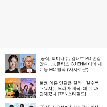
[공식] 최미나수, 김태호 PD 손잡
았다…넷플릭스·CJ ENM 이어 새
예능 MC 발탁 ('사사로운')
불륜·이혼·엿같은·킬러…갈수록
매워지는 드라마 제목, 왜 더 과
감해졌나 [TEN스타필드]
[공식] 김우석♥강나언 공식석상