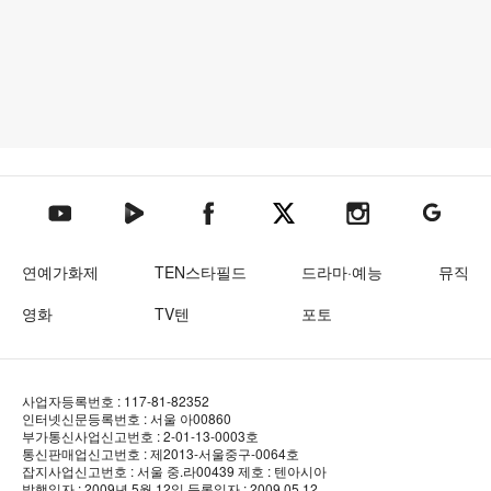
텐아시아 네이버TV
텐아시아 페이스북
텐아시아 엑스
텐아시아 인스타그램
텐아시아
텐아시아 유튜브
연예가화제
TEN스타필드
드라마·예능
뮤직
영화
TV텐
포토
사업자등록번호 : 117-81-82352
인터넷신문등록번호 : 서울 아00860
부가통신사업신고번호 : 2-01-13-0003호
통신판매업신고번호 : 제2013-서울중구-0064호
잡지사업신고번호 : 서울 중.라00439
제호 : 텐아시아
발행일자 : 2009년 5월 12일
등록일자 : 2009.05.12