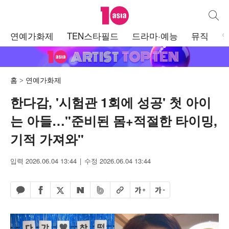
텐아시아
통합검
주
연예가화제
TEN스타필드
드라마·예능
뮤직
메
뉴
홈
연예가화제
한다감, '시험관 1회에 성공' 첫 아이
는 아들…"준비된 몸+적절한 타이밍,
기적 가져와"
입력 2026.06.04 13:44
수정 2026.06.04 13:44
페이스북 공유하기
밴드 공유하기
카카오톡 공유하기
엑스 공유하기
URL복사
글자 크게
글자 작게
네이버 공유하기