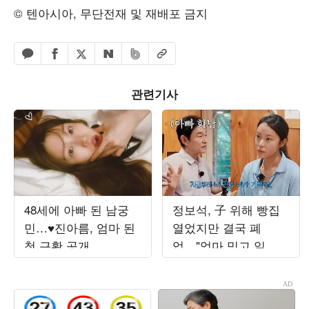
© 텐아시아, 무단전재 및 재배포 금지
페이스북 공유하기
밴드 공유하기
카카오톡 공유하기
엑스 공유하기
URL복사
네이버 공유하기
관련기사
48세에 아빠 된 남궁
정보석, 子 위해 빵집
민…♥진아름, 엄마 된
열었지만 결국 폐
첫 근황 공개
업…"엄마 믿고 일 안
하더라"