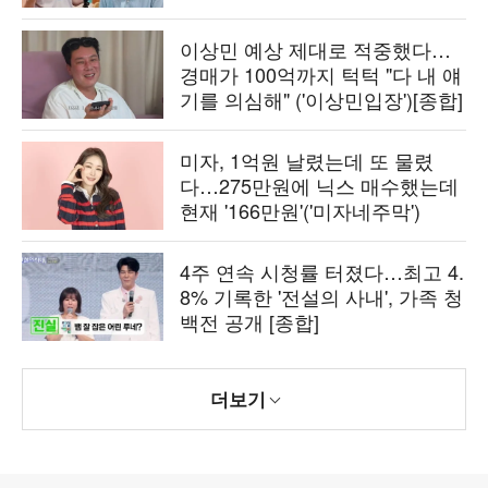
이상민 예상 제대로 적중했다…
경매가 100억까지 턱턱 "다 내 얘
기를 의심해" ('이상민입장')[종합]
미자, 1억원 날렸는데 또 물렸
다…275만원에 닉스 매수했는데
현재 '166만원'('미자네주막')
4주 연속 시청률 터졌다…최고 4.
8% 기록한 '전설의 사내', 가족 청
백전 공개 [종합]
더보기