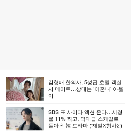
김형배 한의사, 5성급 호텔 객실
서 데이트…상대는 ‘이혼녀’ 아옳
이
SBS 표 사이다 액션 온다…시청
률 11% 찍고, 역대급 스케일로
돌아온 韓 드라마 ('재벌X형사2')