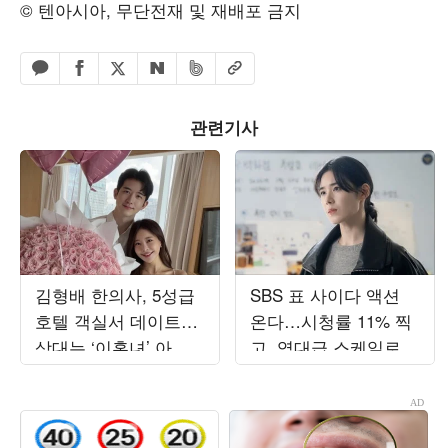
© 텐아시아, 무단전재 및 재배포 금지
페이스북 공유하기
밴드 공유하기
카카오톡 공유하기
엑스 공유하기
URL복사
네이버 공유하기
관련기사
김형배 한의사, 5성급
SBS 표 사이다 액션
호텔 객실서 데이트…
온다…시청률 11% 찍
상대는 ‘이혼녀’ 아옳
고, 역대급 스케일로
이
돌아온 韓 드라마 ('재
벌X형사2')