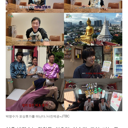
박명수가 포상휴가를 떠난다./사진제공=JTBC