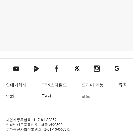
텐아시아 네이버TV
텐아시아 페이스북
텐아시아 엑스
텐아시아 인스타그램
텐아시아
텐아시아 유튜브
연예가화제
TEN스타필드
드라마·예능
뮤직
영화
TV텐
포토
사업자등록번호 : 117-81-82352
인터넷신문등록번호 : 서울 아00860
부가통신사업신고번호 : 2-01-13-0003호