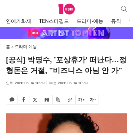
텐아시아
통합검
주
연예가화제
TEN스타필드
드라마·예능
뮤직
메
뉴
홈
드라마·예능
[공식] 박명수, '포상휴가' 떠난다…정
형돈은 거절, "비즈니스 아님 안 가"
입력 2026.06.04 10:59
수정 2026.06.04 10:59
페이스북 공유하기
밴드 공유하기
카카오톡 공유하기
엑스 공유하기
URL복사
글자 크게
글자 작게
네이버 공유하기