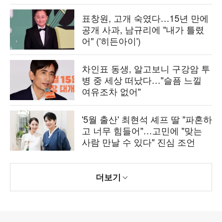
표창원, 고개 숙였다…15년 만에
공개 사과, 남규리에 "내가 틀렸
어" ('히든아이')
차인표 동생, 알고보니 구강암 투
병 중 세상 떠났다…"슬픔 느낄
여유조차 없어"
'5월 출산' 최현석 셰프 딸 "파혼하
고 너무 힘들어"…고민에 "맞는
사람 만날 수 있다" 진심 조언
더보기