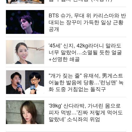
BTS 슈가, 무대 위 카리스마와 반
대되는 장꾸미 가득한 일상 근황
공개
'45세' 신지, 42kg라더니 말라도
너무 말랐어…소멸될 듯한 얼굴
+선명한 쇄골
"개가 짖는 줄" 유재석, 男게스트
어눌한 발음에 당황…'런닝맨' 녹
화 도중 거침없는 돌직구
'39kg' 산다라박, 가녀린 몸으로
피자 먹방…'진짜 저렇게 먹어도
말랐네' 소식좌의 위엄