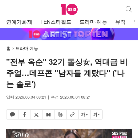
텐아시아
통합검
주
연예가화제
TEN스타필드
드라마·예능
뮤직
메
뉴
홈
드라마·예능
"전부 옥순" 32기 돌싱女, 역대급 비
주얼…데프콘 "남자들 계탔다" ('나
는 솔로')
입력 2026.06.04 08:21
수정 2026.06.04 08:21
페이스북 공유하기
밴드 공유하기
카카오톡 공유하기
엑스 공유하기
URL복사
글자 크게
글자 작게
네이버 공유하기