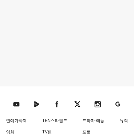
텐아시아 네이버TV
텐아시아 페이스북
텐아시아 엑스
텐아시아 인스타그램
텐아시아
텐아시아 유튜브
연예가화제
TEN스타필드
드라마·예능
뮤직
영화
TV텐
포토