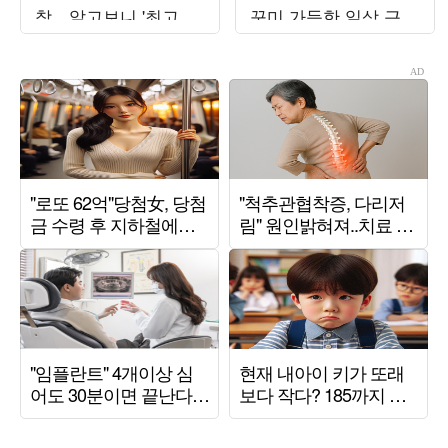
착…알고보니 '최고급
꾸미 가득한 일상 근황
수입차 판매왕' ('사당
공개
귀')