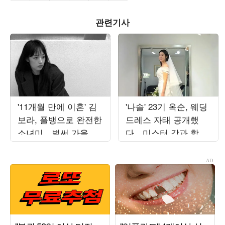
관련기사
'11개월 만에 이혼' 김
'나솔' 23기 옥순, 웨딩
보라, 풀뱅으로 완전한
드레스 자태 공개했
소녀미…벌써 가을 준
다…미스터 강과 함께
비 들어갔나
한 결혼 준비