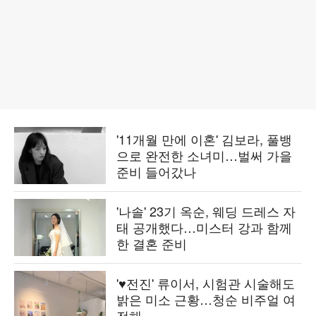
'11개월 만에 이혼' 김보라, 풀뱅
으로 완전한 소녀미…벌써 가을
준비 들어갔나
'나솔' 23기 옥순, 웨딩 드레스 자
태 공개했다…미스터 강과 함께
한 결혼 준비
'♥전진' 류이서, 시험관 시술해도
밝은 미소 근황…청순 비주얼 여
전해