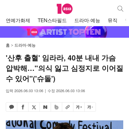
텐아시아
통합검
주
연예가화제
TEN스타필드
드라마·예능
뮤직
메
뉴
홈
드라마·예능
'산후 출혈' 임라라, 40분 내내 가슴
압박해…"의식 잃고 심정지로 이어질
수 있어"('슈돌')
입력 2026.06.03 13:06
수정 2026.06.03 13:06
페이스북 공유하기
밴드 공유하기
카카오톡 공유하기
엑스 공유하기
URL복사
글자 크게
글자 작게
네이버 공유하기