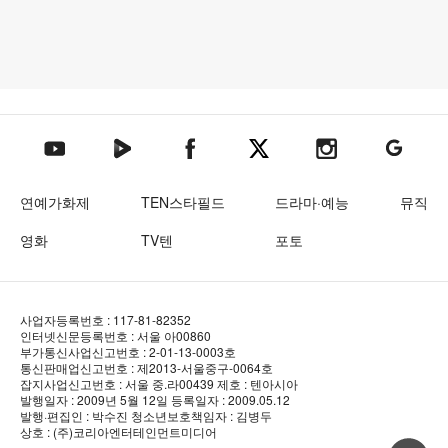
텐아시아 네이버TV
텐아시아 페이스북
텐아시아 엑스
텐아시아 인스타그램
텐아시아
텐아시아 유튜브
연예가화제
TEN스타필드
드라마·예능
뮤직
영화
TV텐
포토
사업자등록번호 : 117-81-82352
인터넷신문등록번호 : 서울 아00860
부가통신사업신고번호 : 2-01-13-0003호
통신판매업신고번호 : 제2013-서울중구-0064호
잡지사업신고번호 : 서울 중.라00439
제호 : 텐아시아
발행일자 : 2009년 5월 12일
등록일자 : 2009.05.12
발행·편집인 : 박수진
청소년보호책임자 : 김병두
상호 : (주)코리아엔터테인먼트미디어
상단 바로