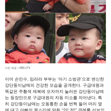
사진 제공｜KBS 2TV
이어 손민수, 임라라 부부는 ‘아기 소방관’으로 변신한
강단둥이남매의 건강한 모습을 공개한다. 구급대원과
똑같은 주황색 제복에 모자까지 눌러쓴 강단둥이남매
는 등장만으로 구급대원의 자동 미소를 자아낸다. 특
히 강단둥이남매는 오동통한 손을 번쩍 들어 머리 옆
에 대고 아빠의 목소리에 맞춰 “안! 전!” 경례를 선보인