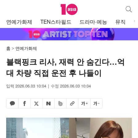
텐아시아
통합검
주
연예가화제
TEN스타필드
드라마·예능
뮤직
메
뉴
홈
연예가화제
블랙핑크 리사, 재력 안 숨긴다…억
대 차량 직접 운전 후 나들이
입력 2026.06.03 10:04
수정 2026.06.03 10:04
페이스북 공유하기
밴드 공유하기
카카오톡 공유하기
엑스 공유하기
URL복사
글자 크게
글자 작게
네이버 공유하기