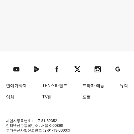
텐아시아 네이버TV
텐아시아 페이스북
텐아시아 엑스
텐아시아 인스타그램
텐아시아
텐아시아 유튜브
연예가화제
TEN스타필드
드라마·예능
뮤직
영화
TV텐
포토
사업자등록번호 : 117-81-82352
인터넷신문등록번호 : 서울 아00860
부가통신사업신고번호 : 2-01-13-0003호