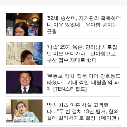
'52세' 송선미, 자기관리 혹독하더
니 이유 있었네…우아함 넘치는
근황
'나솔' 29기 옥순, 연하남 사로잡
던 미모 어디가나…단아함으로
부산 접수 제대로 했다
'무통보 하차' 잡음 이어 강호동도
빠졌다…기대 꺾인 '대탈출'의 과
제 [TEN스타필드]
방송 최초 이혼 사실 고백했
다…"두 번 걸쳐 13년 별거, 협의
끝에 갈라서기로 결정" ('데이앤')