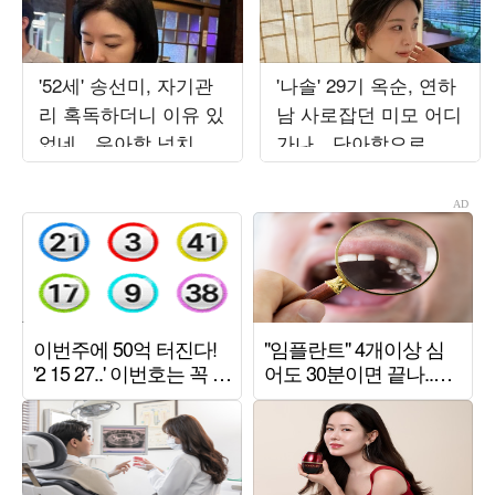
'52세' 송선미, 자기관
'나솔' 29기 옥순, 연하
리 혹독하더니 이유 있
남 사로잡던 미모 어디
었네…우아함 넘치는
가나…단아함으로 부
근황
산 접수 제대로 했다