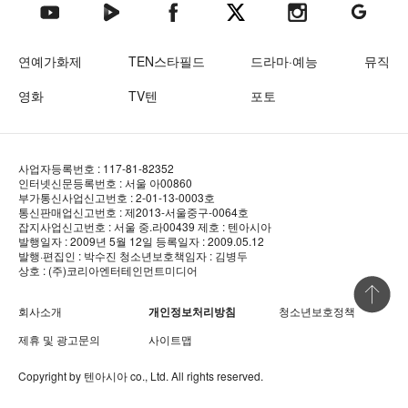
텐아시아 네이버TV
텐아시아 페이스북
텐아시아 엑스
텐아시아 인스타그램
텐아시아
텐아시아 유튜브
연예가화제
TEN스타필드
드라마·예능
뮤직
영화
TV텐
포토
사업자등록번호 : 117-81-82352
인터넷신문등록번호 : 서울 아00860
부가통신사업신고번호 : 2-01-13-0003호
통신판매업신고번호 : 제2013-서울중구-0064호
잡지사업신고번호 : 서울 중.라00439
제호 : 텐아시아
발행일자 : 2009년 5월 12일
등록일자 : 2009.05.12
발행·편집인 : 박수진
청소년보호책임자 : 김병두
상호 : (주)코리아엔터테인먼트미디어
상단 바로
회사소개
개인정보처리방침
청소년보호정책
제휴 및 광고문의
사이트맵
Copyright by
텐아시아
co., Ltd. All rights reserved.