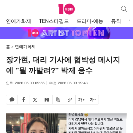
텐아시아
통합검
주
연예가화제
TEN스타필드
드라마·예능
뮤직
메
뉴
홈
연예가화제
장가현, 대리 기사에 협박성 메시지
에 "뭘 까발려?" 박제 응수
입력 2026.06.03 09:56
수정 2026.06.03 19:48
페이스북 공유하기
밴드 공유하기
카카오톡 공유하기
엑스 공유하기
URL복사
글자 크게
글자 작게
네이버 공유하기