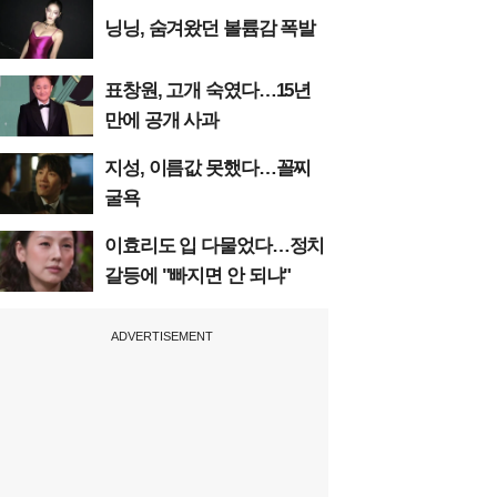
닝닝, 숨겨왔던 볼륨감 폭발
표창원, 고개 숙였다…15년
만에 공개 사과
지성, 이름값 못했다…꼴찌
굴욕
이효리도 입 다물었다…정치
갈등에 "빠지면 안 되냐"
ADVERTISEMENT