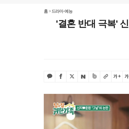
홈
드라마·예능
'결혼 반대 극복' 