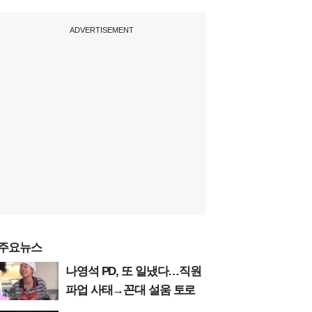
ADVERTISEMENT
주요뉴스
나영석 PD, 또 일냈다…직원
파업 사태→꼰대 설움 토로