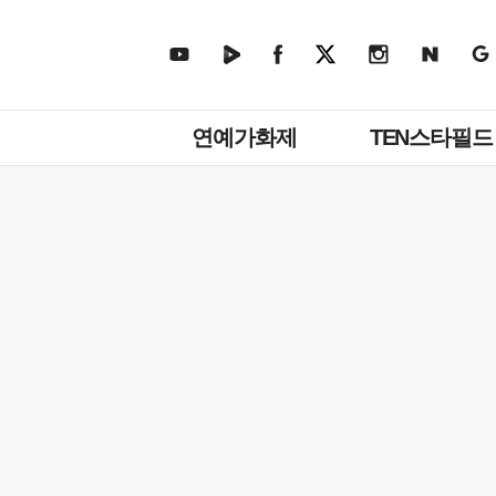
주
연예가화제
TEN스타필드
메
뉴