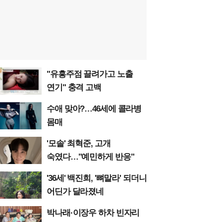
"유흥주점 끌려가고 노출
연기" 충격 고백
수애 맞아?…46세에 콜라병
몸매
'모솔' 최혁준, 고개
숙였다…"예민하게 반응"
'36세' 백진희, '뼈말라' 되더니
어딘가 달라졌네
박나래·이장우 하차 빈자리