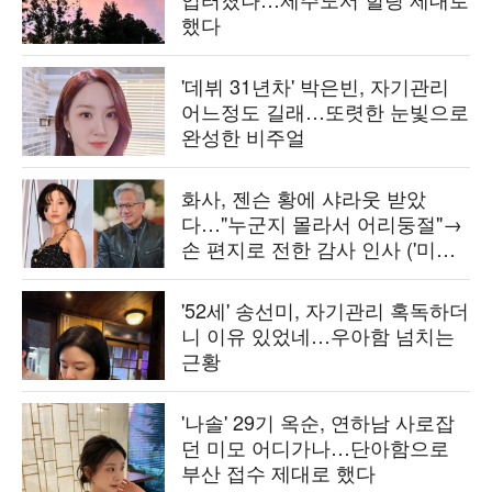
했다
'데뷔 31년차' 박은빈, 자기관리
어느정도 길래…또렷한 눈빛으로
완성한 비주얼
화사, 젠슨 황에 샤라웃 받았
다…"누군지 몰라서 어리둥절"→
손 편지로 전한 감사 인사 ('미우
새')
'52세' 송선미, 자기관리 혹독하더
니 이유 있었네…우아함 넘치는
근황
'나솔' 29기 옥순, 연하남 사로잡
던 미모 어디가나…단아함으로
부산 접수 제대로 했다