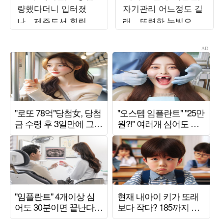
량했다더니 입터졌
자기관리 어느정도 길
나…제주도서 힐링 제
래…또렷한 눈빛으로
대로 했다
완성한 비주얼