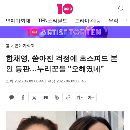
텐아시아
통합검
주
연예가화제
TEN스타필드
드라마·예능
뮤직
메
뉴
홈
연예가화제
한채영, 쏟아진 걱정에 초스피드 본
인 등판…누리꾼들 "오해였네"
입력 2026.06.03 08:44
수정 2026.06.03 08:45
페이스북 공유하기
밴드 공유하기
카카오톡 공유하기
엑스 공유하기
URL복사
글자 크게
글자 작게
네이버 공유하기