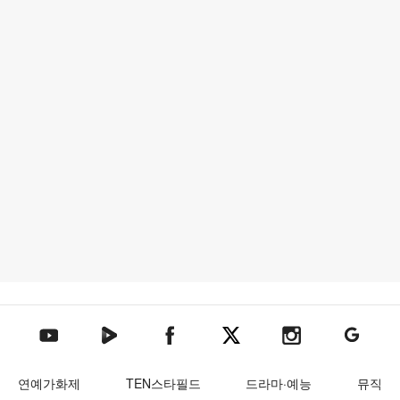
텐아시아 네이버TV
텐아시아 페이스북
텐아시아 엑스
텐아시아 인스타그램
텐아시아
텐아시아 유튜브
연예가화제
TEN스타필드
드라마·예능
뮤직