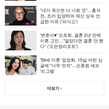
"내가 죽으면 다 너희 것"…홍석
천, 조카 입양하며 재산 상속 언
급한 이유 ('피식쇼')
'변호사♥' 오초희, 결혼 2년 만에
이혼 고민…"알았다면 결혼 안 했
다" ('오은영리포트')
'58세 미혼' 엄정화, 15살 어린 싱
글에 "너무 멋져"…손종원 셰프
'리그램'
더보기