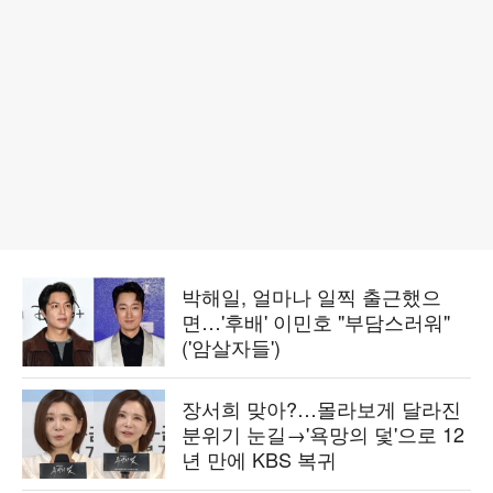
박해일, 얼마나 일찍 출근했으
면…'후배' 이민호 "부담스러워"
('암살자들')
장서희 맞아?…몰라보게 달라진
분위기 눈길→'욕망의 덫'으로 12
년 만에 KBS 복귀