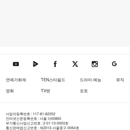
텐아시아 네이버TV
텐아시아 페이스북
텐아시아 엑스
텐아시아 인스타그램
텐아시아
텐아시아 유튜브
연예가화제
TEN스타필드
드라마·예능
뮤직
영화
TV텐
포토
사업자등록번호 : 117-81-82352
인터넷신문등록번호 : 서울 아00860
부가통신사업신고번호 : 2-01-13-0003호
통신판매업신고번호 : 제2013-서울중구-0064호