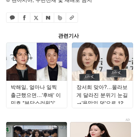
페이스북 공유하기
밴드 공유하기
카카오톡 공유하기
엑스 공유하기
URL복사
네이버 공유하기
관련기사
박해일, 얼마나 일찍
장서희 맞아?…몰라보
출근했으면…'후배' 이
게 달라진 분위기 눈길
민호 "부담스러워"('암
→'욕망의 덫'으로 12년
살자들')
만에 KBS 복귀