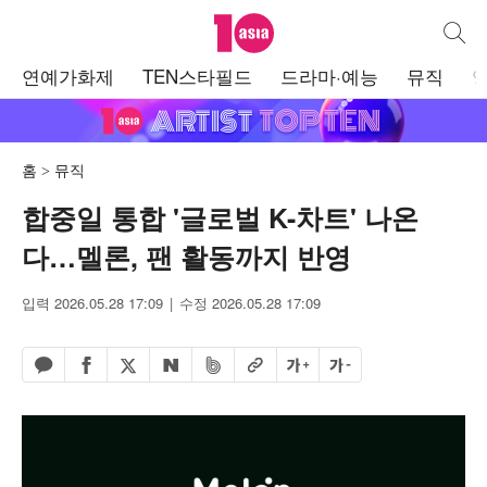
텐아시아
통합검
주
연예가화제
TEN스타필드
드라마·예능
뮤직
메
뉴
홈
뮤직
합중일 통합 '글로벌 K-차트' 나온
다…멜론, 팬 활동까지 반영
입력 2026.05.28 17:09
수정 2026.05.28 17:09
페이스북 공유하기
밴드 공유하기
카카오톡 공유하기
엑스 공유하기
URL복사
글자 크게
글자 작게
네이버 공유하기