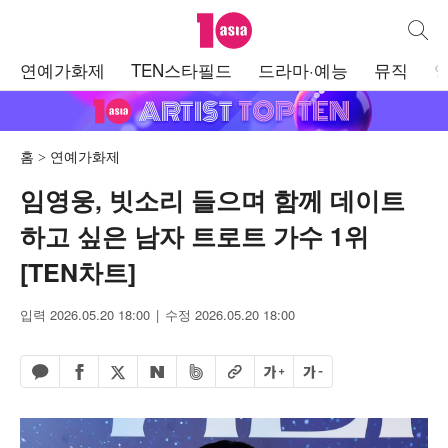
텐아시아
통합검
주
연예가화제
TEN스타필드
드라마·예능
뮤직
메
뉴
홈
연예가화제
임영웅, 빗소리 들으며 함께 데이트
하고 싶은 남자 트로트 가수 1위
[TEN차트]
입력 2026.05.20 18:00
수정 2026.05.20 18:00
페이스북 공유하기
밴드 공유하기
카카오톡 공유하기
엑스 공유하기
URL복사
글자 크게
글자 작게
네이버 공유하기