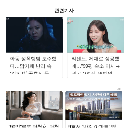
관련기사
아동 성폭행범 도주했
리센느, 제대로 성공했
다…맘카페 난리 속
네…"99평 숙소 이사→
‘킹피셔’ 공효진 등판
광고 100건, 연예인병
(‘유부녀 킬러’)
경계" ('전참시')