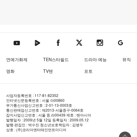
텐아시아 네이버TV
텐아시아 페이스북
텐아시아 엑스
텐아시아 인스타그램
텐아시아
텐아시아 유튜브
연예가화제
TEN스타필드
드라마·예능
뮤직
영화
TV텐
포토
사업자등록번호 : 117-81-82352
인터넷신문등록번호 : 서울 아00860
부가통신사업신고번호 : 2-01-13-0003호
통신판매업신고번호 : 제2013-서울중구-0064호
잡지사업신고번호 : 서울 중.라00439
제호 : 텐아시아
발행일자 : 2009년 5월 12일
등록일자 : 2009.05.12
발행·편집인 : 박수진
청소년보호책임자 : 김병두
상호 : (주)코리아엔터테인먼트미디어
상단 바로