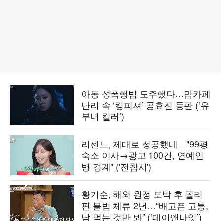
아동 성폭행범 도주했다…맘카페
난리 속 ‘킹피셔’ 공효진 등판 (‘유
부녀 킬러’)
리센느, 제대로 성공했네…"99평
숙소 이사→광고 100건, 연예인
병 경계" ('전참시')
황기순, 해외 원정 도박 후 필리
핀 불법 체류 2년…“배고픈 고통,
남 먹는 것만 봐” (‘데이앤나잇’)