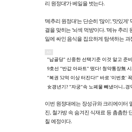
리 원정대'가 베일을 벗는다.
'메추리 원정대'는 단순히 '많이', '맛있
결을 맞히는 '뇌섹 먹방'이다. '메뉴 추
일에 싸인 음식을 집요하게 탐색하는 과정을
이번 원정대에는 장성규와 크리에이터 말
진, 철가방 속 숨겨진 식재료 등 촘촘한
칠 예정이다.