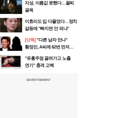
지성, 이름값 못했다…꼴찌
굴욕
이효리도 입 다물었다…정치
갈등에 "빠지면 안 되냐"
[단독]
"다른 남자 만나"
황정민, A씨에 62번 먼저
전화
"유흥주점 끌려가고 노출
연기" 충격 고백
ADVERTISEMENT