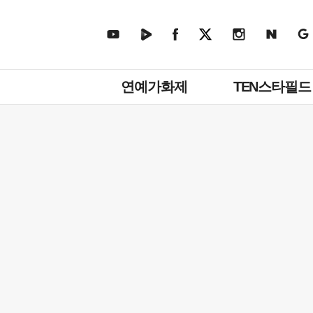
주
연예가화제
TEN스타필드
메
뉴