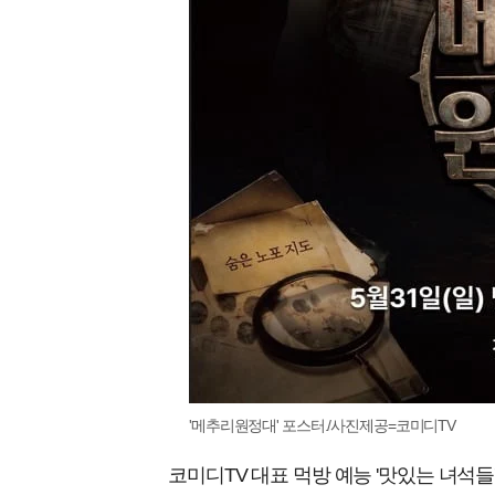
'메추리원정대' 포스터./사진제공=코미디TV
코미디TV 대표 먹방 예능 '맛있는 녀석들