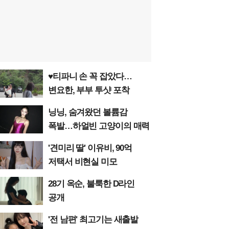
♥티파니 손 꼭 잡았다…
변요한, 부부 투샷 포착
닝닝, 숨겨왔던 볼륨감
폭발…하얼빈 고양이의 매력
'견미리 딸' 이유비, 90억
저택서 비현실 미모
28기 옥순, 불룩한 D라인
공개
'전 남편' 최고기는 새출발