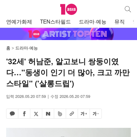
텐아시아
통합검
주
연예가화제
TEN스타필드
드라마·예능
뮤직
메
뉴
홈
드라마·예능
'32세' 허남준, 알고보니 쌍둥이였
다…"동생이 인기 더 많아, 크고 까만
스타일" ('살롱드립')
입력 2026.05.20 07:59
수정 2026.05.20 07:59
페이스북 공유하기
밴드 공유하기
카카오톡 공유하기
엑스 공유하기
URL복사
글자 크게
글자 작게
네이버 공유하기