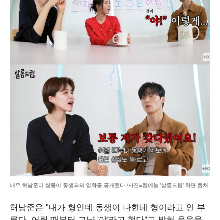
배우 허남준이 쌍둥이 동생과의 일화를 공개했다./사진=웹예능 '살롱드립' 화면 캡처
허남준은 "내가 형인데 동생이 나한테 형이라고 안 부
른다. 어릴 때부터 그냥 '야'라고 했다"고 밝혀 웃음을