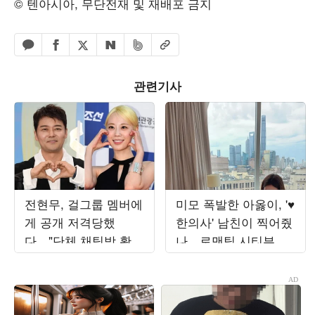
© 텐아시아, 무단전재 및 재배포 금지
페이스북 공유하기
밴드 공유하기
카카오톡 공유하기
엑스 공유하기
URL복사
네이버 공유하기
관련기사
전현무, 걸그룹 멤버에
미모 폭발한 아옳이, '♥
게 공개 저격당했
한의사' 남친이 찍어줬
다…"단체 채팅방 확인
나…로맨틱 시티뷰와
안 해, 1이 사라지지 않
함께한 '럽스타'
아" ('내사패')