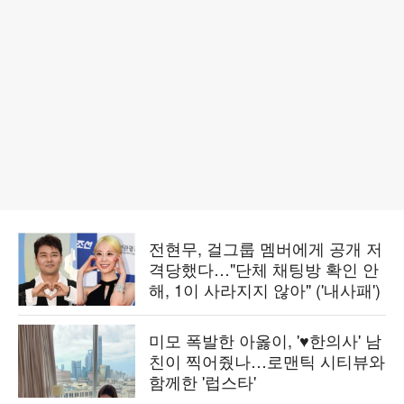
전현무, 걸그룹 멤버에게 공개 저
격당했다…"단체 채팅방 확인 안
해, 1이 사라지지 않아" ('내사패')
미모 폭발한 아옳이, '♥한의사' 남
친이 찍어줬나…로맨틱 시티뷰와
함께한 '럽스타'