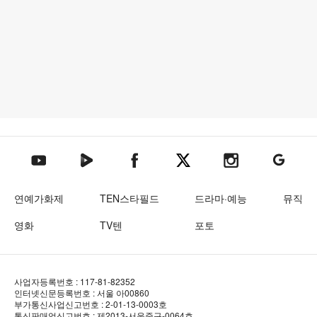
텐아시아 네이버TV
텐아시아 페이스북
텐아시아 엑스
텐아시아 인스타그램
텐아시아
텐아시아 유튜브
연예가화제
TEN스타필드
드라마·예능
뮤직
영화
TV텐
포토
사업자등록번호 : 117-81-82352
인터넷신문등록번호 : 서울 아00860
부가통신사업신고번호 : 2-01-13-0003호
통신판매업신고번호 : 제2013-서울중구-0064호