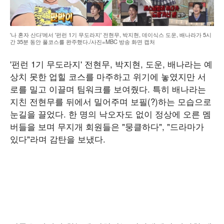
'나 혼자 산다'에서 '펀런 1기 무도라지' 전현무, 박지현, 데이식스 도운, 배나라가 5시
간 35분 동안 풀코스를 완주했다./사진=MBC 방송 화면 캡처
'펀런 1기 무도라지' 전현무, 박지현, 도운, 배나라는 예
상치 못한 업힐 코스를 마주하고 위기에 놓였지만 서
로를 밀고 이끌며 팀워크를 보여줬다. 특히 배나라는
지친 전현무를 뒤에서 밀어주며 보필(?)하는 모습으로
눈길을 끌었다. 한 명의 낙오자도 없이 정상에 오른 멤
버들을 보며 무지개 회원들은 "뭉클하다", "드라마가
있다"라며 감탄을 보냈다.