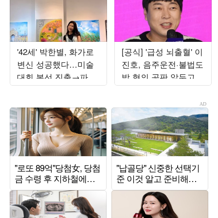
'42세' 박한별, 화가로
[공식] '급성 뇌출혈' 이
변신 성공했다…미술
진호, 음주운전·불법도
대회 본선 진출→파리
박 혐의 공판 앞두고
초대전까지 '못 하는
퇴원했다…"안정 취하
게 뭐야'
는 중"