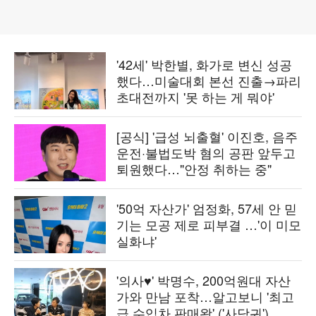
'42세' 박한별, 화가로 변신 성공
했다…미술대회 본선 진출→파리
초대전까지 '못 하는 게 뭐야'
[공식] '급성 뇌출혈' 이진호, 음주
운전·불법도박 혐의 공판 앞두고
퇴원했다…"안정 취하는 중"
'50억 자산가' 엄정화, 57세 안 믿
기는 모공 제로 피부결 …'이 미모
실화냐'
'의사♥' 박명수, 200억원대 자산
가와 만남 포착…알고보니 '최고
급 수입차 판매왕' ('사당귀')