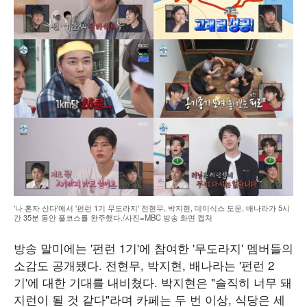
'나 혼자 산다'에서 '펀런 1기 무도라지' 전현무, 박지현, 데이식스 도운, 배나라가 5시
간 35분 동안 풀코스를 완주했다./사진=MBC 방송 화면 캡처
방송 말미에는 '펀런 1기'에 참여한 '무도라지' 멤버들의
소감도 공개됐다. 전현무, 박지현, 배나라는 '펀런 2
기'에 대한 기대를 내비쳤다. 박지현은 "솔직히 너무 돼
지런이 될 것 같다"라며 카페는 두 번 이상, 식당은 세