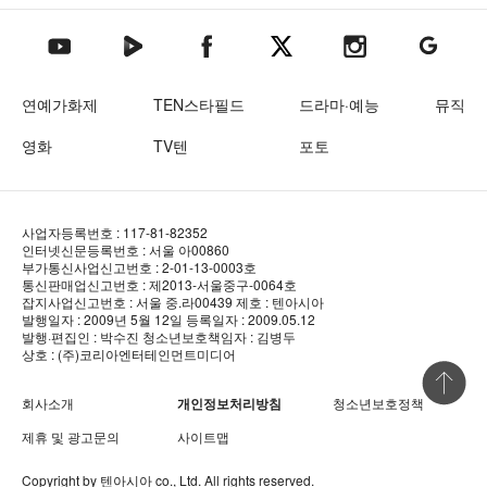
텐아시아 네이버TV
텐아시아 페이스북
텐아시아 엑스
텐아시아 인스타그램
텐아시아
텐아시아 유튜브
연예가화제
TEN스타필드
드라마·예능
뮤직
영화
TV텐
포토
사업자등록번호 : 117-81-82352
인터넷신문등록번호 : 서울 아00860
부가통신사업신고번호 : 2-01-13-0003호
통신판매업신고번호 : 제2013-서울중구-0064호
잡지사업신고번호 : 서울 중.라00439
제호 : 텐아시아
발행일자 : 2009년 5월 12일
등록일자 : 2009.05.12
발행·편집인 : 박수진
청소년보호책임자 : 김병두
상호 : (주)코리아엔터테인먼트미디어
상단 바로
회사소개
개인정보처리방침
청소년보호정책
제휴 및 광고문의
사이트맵
Copyright by
텐아시아
co., Ltd. All rights reserved.