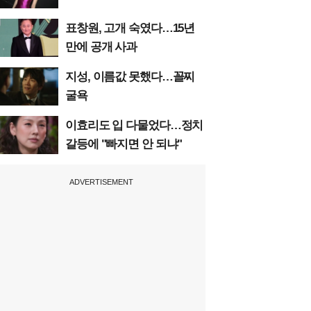
표창원, 고개 숙였다…15년
만에 공개 사과
지성, 이름값 못했다…꼴찌
굴욕
이효리도 입 다물었다…정치
갈등에 "빠지면 안 되냐"
ADVERTISEMENT