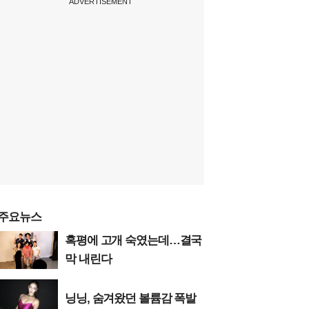
ADVERTISEMENT
주요뉴스
혹평에 고개 숙였는데…결국
막 내린다
닝닝, 숨겨왔던 볼륨감 폭발