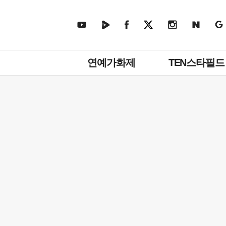
주
연예가화제
TEN스타필드
메
뉴