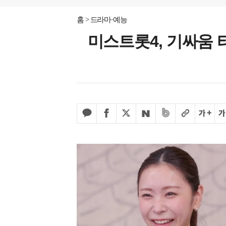
홈
드라마·예능
미스트롯4, 기싸움 