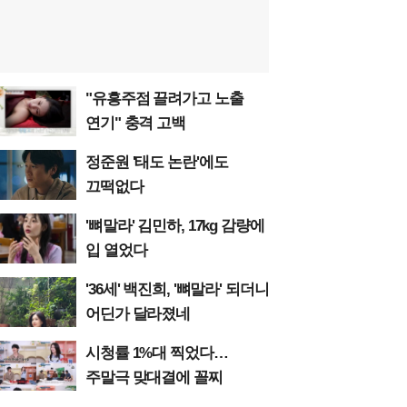
"유흥주점 끌려가고 노출
연기" 충격 고백
정준원 '태도 논란'에도
끄떡없다
'뼈말라' 김민하, 17kg 감량에
입 열었다
'36세' 백진희, '뼈말라' 되더니
어딘가 달라졌네
시청률 1%대 찍었다…
주말극 맞대결에 꼴찌