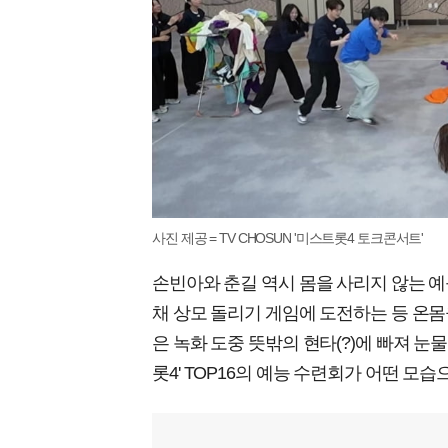
사진 제공 = TV CHOSUN '미스트롯4 토크콘서트'
손빈아와 춘길 역시 몸을 사리지 않는 예
채 상모 돌리기 게임에 도전하는 등 온몸
은 녹화 도중 뜻밖의 현타(?)에 빠져 눈
롯4' TOP16의 예능 수련회가 어떤 모