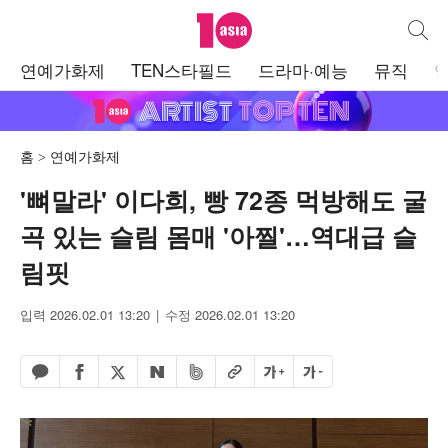
텐아시아
통합검
주
연예가화제
TEN스타필드
드라마·예능
뮤직
메
뉴
홈
연예가화제
'뼈말라' 이다희, 빵 72종 먹방해도 굴
곡 있는 슬림 몸매 '아찔'…역대급 슬
림핏
입력 2026.02.01 13:20
수정 2026.02.01 13:20
페이스북 공유하기
밴드 공유하기
카카오톡 공유하기
엑스 공유하기
URL복사
글자 크게
글자 작게
네이버 공유하기