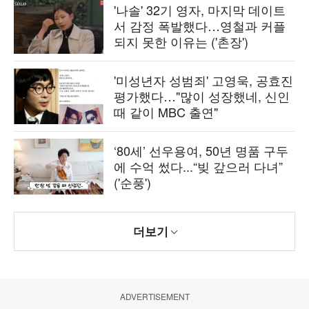
'나솔' 32기 영자, 마지막 데이트
서 감정 폭발했다…영철과 커플
되지 못한 이유는 ('촌장')
'미성년자 성범죄' 고영욱, 공효진
평가했다…"많이 성장했네, 신인
때 같이 MBC 출연"
‘80세’ 선우용여, 50년 명품 구두
에 수억 썼다...“빚 갚으러 다녀”
('순풍')
더보기
ADVERTISEMENT