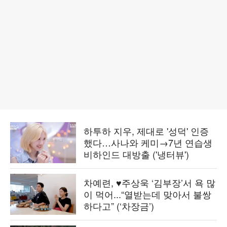
하투하 지우, 제대로 '성덕' 인증
했다…사나와 케미→7년 연습생
비하인드 대방출 ('냉터뷰')
차예련, ♥주상욱 ‘김부장’서 욕 많
이 먹어...“열받는데 맞아서 불쌍
하다고” (‘차장금’)