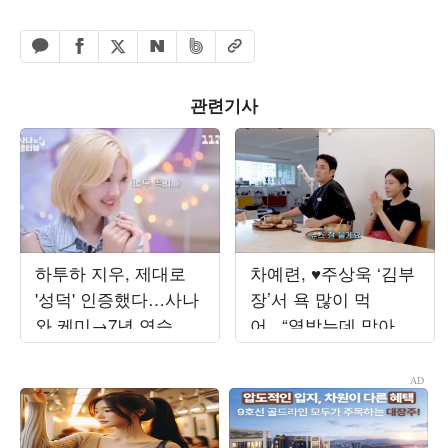
페이스북 공유하기
밴드 공유하기
카카오톡 공유하기
엑스 공유하기
URL복사
네이버 공유하기
관련기사
하투하 지우, 제대로
차예련, ♥주상욱 ‘김부
'성덕' 인증했다…사나
장’서 욕 많이 먹
와 케미→7년 연습생
어...“열받는데 맞아서
비하인드 대방출 ('냉
불쌍하다고” (‘차장금’)
터뷰')