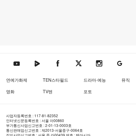
텐아시아 네이버TV
텐아시아 페이스북
텐아시아 엑스
텐아시아 인스타그램
텐아시아
텐아시아 유튜브
연예가화제
TEN스타필드
드라마·예능
뮤직
영화
TV텐
포토
사업자등록번호 : 117-81-82352
인터넷신문등록번호 : 서울 아00860
부가통신사업신고번호 : 2-01-13-0003호
통신판매업신고번호 : 제2013-서울중구-0064호
잡지사업신고번호 : 서울 중.라00439
제호 : 텐아시아