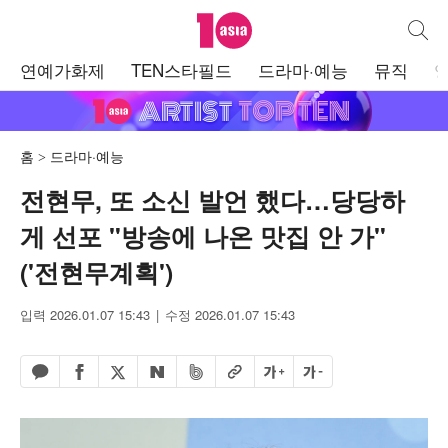
텐아시아
통합검
주
연예가화제
TEN스타필드
드라마·예능
뮤직
메
뉴
홈
드라마·예능
전현무, 또 소신 발언 했다…당당하
게 선포 "방송에 나온 맛집 안 가"
('전현무계획')
입력 2026.01.07 15:43
수정 2026.01.07 15:43
페이스북 공유하기
밴드 공유하기
카카오톡 공유하기
엑스 공유하기
URL복사
글자 크게
글자 작게
네이버 공유하기