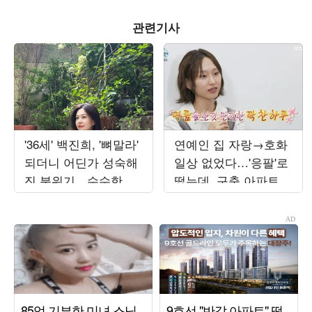
관련기사
'36세' 백진희, '뼈말라'
연예인 집 자랑→호화
되더니 어딘가 성숙해
일상 없었다…'응팔'로
진 분위기…수수한 일
떴는데, 구축 아파트서
상도 화보 같네
무료 나눔 '최고 7.8%'
('나혼산')[종합]