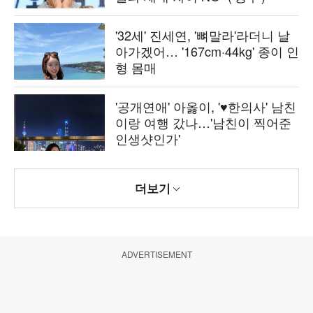
'32세' 진세연, '뼈말라'라더니 날
아가겠어… '167cm·44kg' 종이 인
형 몸매
'공개연애' 아옳이, '♥한의사' 남친
이랑 여행 갔나…'남친이 찍어준
인생샷인가'
더보기
ADVERTISEMENT