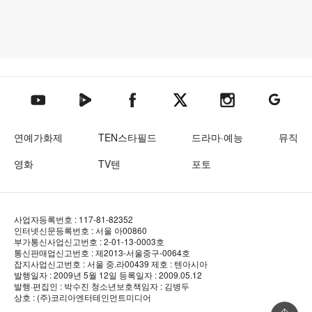
텐아시아 네이버TV
텐아시아 페이스북
텐아시아 엑스
텐아시아 인스타그램
텐아시아
텐아시아 유튜브
연예가화제
TEN스타필드
드라마·예능
뮤직
영화
TV텐
포토
사업자등록번호 : 117-81-82352
인터넷신문등록번호 : 서울 아00860
부가통신사업신고번호 : 2-01-13-0003호
통신판매업신고번호 : 제2013-서울중구-0064호
잡지사업신고번호 : 서울 중.라00439
제호 : 텐아시아
발행일자 : 2009년 5월 12일
등록일자 : 2009.05.12
발행·편집인 : 박수진
청소년보호책임자 : 김병두
상호 : (주)코리아엔터테인먼트미디어
상단 바로