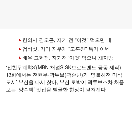
‘전현무계획3’(MBN·채널S·SK브로드밴드 공동 제작)
13회에서는 전현무-곽튜브(곽준빈)가 ‘명불허전 미식
도시’ 부산을 다시 찾아, 부산 토박이 곽튜브조차 처음
보는 ‘양수백’ 맛집을 발굴한 현장이 펼쳐진다.