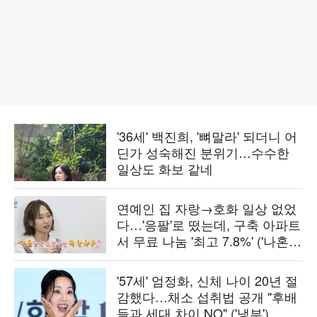
'36세' 백진희, '뼈말라' 되더니 어
딘가 성숙해진 분위기…수수한
일상도 화보 같네
연예인 집 자랑→호화 일상 없었
다…'응팔'로 떴는데, 구축 아파트
서 무료 나눔 '최고 7.8%' ('나혼
산')[종합]
'57세' 엄정화, 신체 나이 20년 절
감했다…채소 섭취법 공개 "후배
들과 세대 차이 NO" ('냉부')