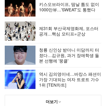
키스오브라이프, 땀날 틈도 없이
1000만뷰…'SWEAT'도 통했다
제31회 부산국제영화제, 포스터
공개…핵심 모티프=군상
청룡 신인상 받더니 미담까지 터
졌다…김규원, 과거 장애학생 돌
본 선행에 '뭉클'
역시 김의영이네…바캉스 패션이
가장 기대되는 여자 트로트 가수
1위 [TEN차트]
더보기