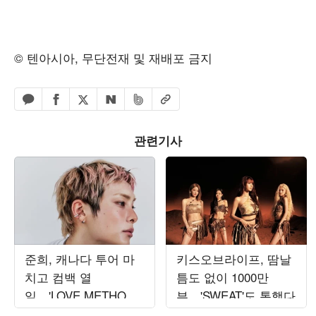
© 텐아시아, 무단전재 및 재배포 금지
페이스북 공유하기
밴드 공유하기
카카오톡 공유하기
엑스 공유하기
URL복사
네이버 공유하기
관련기사
준희, 캐나다 투어 마
키스오브라이프, 땀날
치고 컴백 열
틈도 없이 1000만
일…'LOVE METHOD'
뷰…'SWEAT'도 통했다
발매