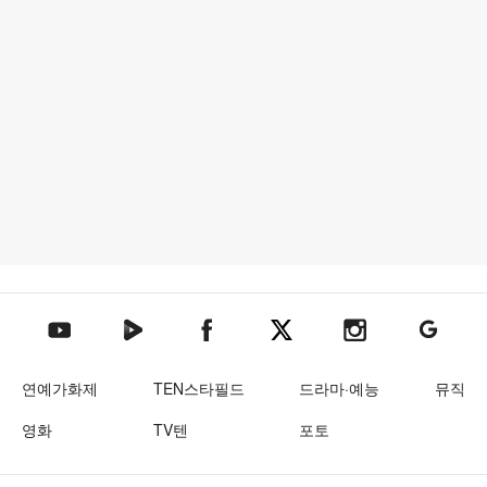
텐아시아 네이버TV
텐아시아 페이스북
텐아시아 엑스
텐아시아 인스타그램
텐아시아
텐아시아 유튜브
연예가화제
TEN스타필드
드라마·예능
뮤직
영화
TV텐
포토