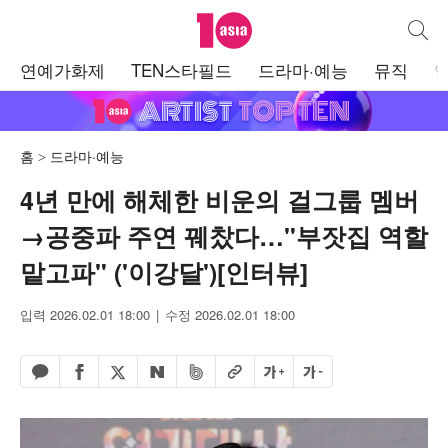
텐아시아
통합검
주
연예가화제
TEN스타필드
드라마·예능
뮤직
메
뉴
홈
드라마·예능
4년 만에 해체한 비운의 걸그룹 멤버
→공중파 주연 꿰찼다…"부잣집 역할
맡고파" ('이강달')[인터뷰]
입력 2026.02.01 18:00
수정 2026.02.01 18:00
페이스북 공유하기
밴드 공유하기
카카오톡 공유하기
엑스 공유하기
URL복사
글자 크게
글자 작게
네이버 공유하기