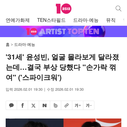
텐아시아
통합검
주
연예가화제
TEN스타필드
드라마·예능
뮤직
메
뉴
홈
드라마·예능
'31세' 윤성빈, 얼굴 몰라보게 달라졌
는데…결국 부상 당했다 "손가락 꺾
여" ('스파이크워')
입력 2026.02.01 19:30
수정 2026.02.01 19:30
페이스북 공유하기
밴드 공유하기
카카오톡 공유하기
엑스 공유하기
URL복사
글자 크게
글자 작게
네이버 공유하기