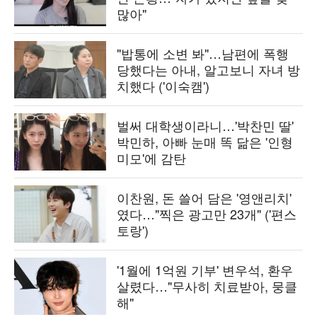
많아"
"밥통에 소변 봐"…남편에 폭행
당했다는 아내, 알고보니 자녀 방
치했다 ('이숙캠')
벌써 대학생이라니…'박찬민 딸'
박민하, 아빠 눈매 똑 닮은 '인형
미모'에 감탄
이찬원, 돈 쓸어 담은 '영앤리치'
였다…"찍은 광고만 23개" ('편스
토랑')
'1월에 1억원 기부' 변우석, 환우
살렸다…"무사히 치료받아, 뭉클
해"