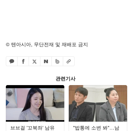
© 텐아시아, 무단전재 및 재배포 금지
페이스북 공유하기
밴드 공유하기
카카오톡 공유하기
엑스 공유하기
URL복사
네이버 공유하기
관련기사
브브걸 '꼬북좌' 남유
"밥통에 소변 봐"…남