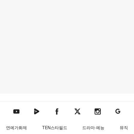
텐아시아 네이버TV
텐아시아 페이스북
텐아시아 엑스
텐아시아 인스타그램
텐아시아
텐아시아 유튜브
연예가화제
TEN스타필드
드라마·예능
뮤직