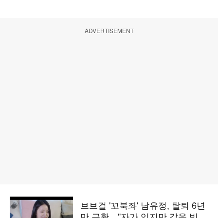
ADVERTISEMENT
브브걸 '꼬북좌' 남유정, 탈퇴 6년
만 근황…"자가 있지만 갚을 빚