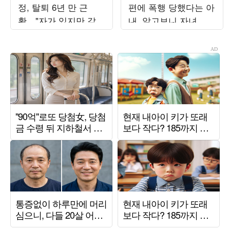
정, 탈퇴 6년 만 근
편에 폭행 당했다는 아
황…"자가 있지만 갚을
내, 알고보니 자녀 방
빚 많아"
치했다 ('이숙캠')