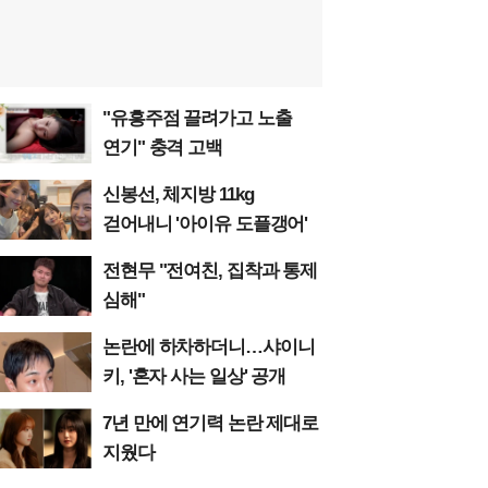
"유흥주점 끌려가고 노출
연기" 충격 고백
신봉선, 체지방 11kg
걷어내니 '아이유 도플갱어'
전현무 "전여친, 집착과 통제
심해"
논란에 하차하더니…샤이니
키, '혼자 사는 일상' 공개
7년 만에 연기력 논란 제대로
지웠다