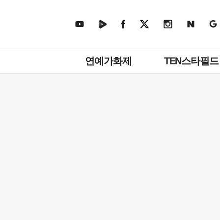
주
연예가화제
TEN스타필드
메
뉴