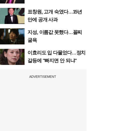
표창원, 고개 숙였다…15년
만에 공개 사과
지성, 이름값 못했다…꼴찌
굴욕
이효리도 입 다물었다…정치
갈등에 "빠지면 안 되냐"
ADVERTISEMENT