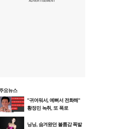
ADVERTISEMENT
주요뉴스
"귀여워서, 예뻐서 전화해"
황정민 녹취, 또 폭로
닝닝, 숨겨왔던 볼륨감 폭발