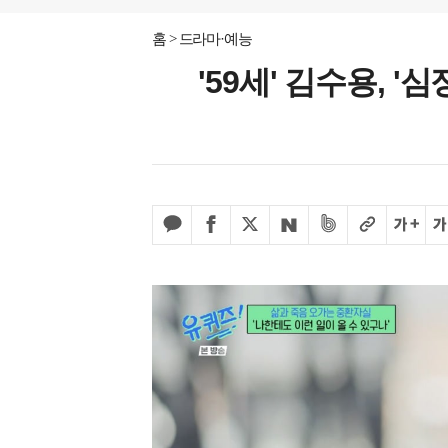
홈
드라마·예능
'59세' 김수용, '