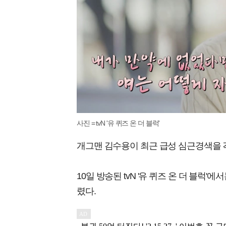
사진 = tvN '유 퀴즈 온 더 블럭'
개그맨 김수용이 최근 급성 심근경색을 
10일 방송된 tvN '유 퀴즈 온 더 블럭
렸다.