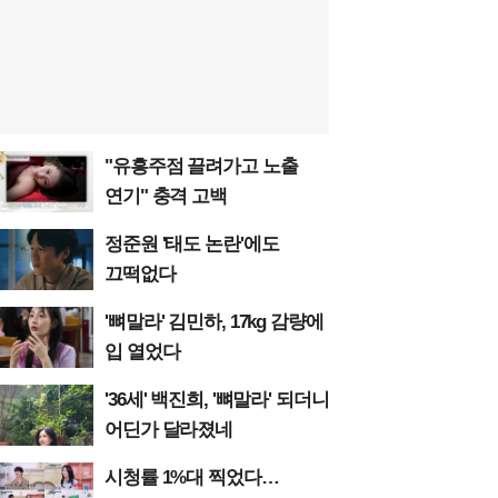
"유흥주점 끌려가고 노출
연기" 충격 고백
정준원 '태도 논란'에도
끄떡없다
'뼈말라' 김민하, 17kg 감량에
입 열었다
'36세' 백진희, '뼈말라' 되더니
어딘가 달라졌네
시청률 1%대 찍었다…