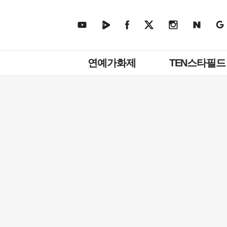
주
연예가화제
TEN스타필드
메
뉴