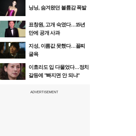
닝닝, 숨겨왔던 볼륨감 폭발
표창원, 고개 숙였다…15년
만에 공개 사과
지성, 이름값 못했다…꼴찌
굴욕
이효리도 입 다물었다…정치
갈등에 "빠지면 안 되냐"
ADVERTISEMENT