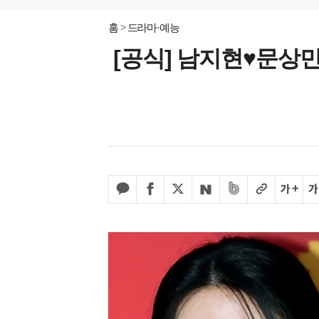
홈
드라마·예능
[공식] 남지현♥문상민