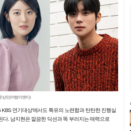
 문상민(어썸이엔티)
025 KBS 연기대상'에서도 특유의 노련함과 탄탄한 진행실
된다. 남지현은 깔끔한 딕션과 똑 부러지는 매력으로