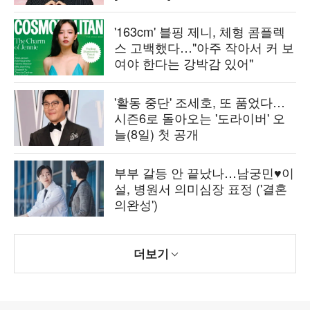
'163cm' 블핑 제니, 체형 콤플렉
스 고백했다…"아주 작아서 커 보
여야 한다는 강박감 있어"
'활동 중단' 조세호, 또 품었다…
시즌6로 돌아오는 '도라이버' 오
늘(8일) 첫 공개
부부 갈등 안 끝났나…남궁민♥이
설, 병원서 의미심장 표정 ('결혼
의완성')
더보기