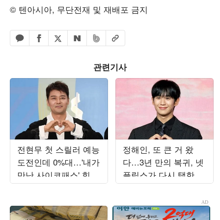
© 텐아시아, 무단전재 및 재배포 금지
페이스북 공유하기
밴드 공유하기
카카오톡 공유하기
엑스 공유하기
URL복사
네이버 공유하기
관련기사
전현무 첫 스릴러 예능
정해인, 또 큰 거 왔
도전인데 0%대…'내가
다…3년 만의 복귀, 넷
만난 사이코패스' 힘
플릭스가 다시 택한 이
못 쓰는 이유[TEN스타
유 [TEN피플]
필드]