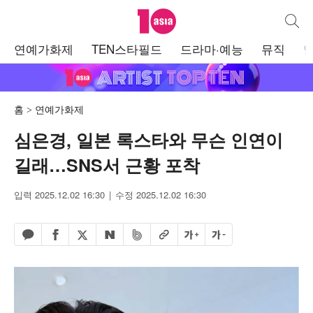
텐아시아
통합검
주
연예가화제
TEN스타필드
드라마·예능
뮤직
메
뉴
홈
연예가화제
심은경, 일본 록스타와 무슨 인연이
길래…SNS서 근황 포착
입력 2025.12.02 16:30
수정 2025.12.02 16:30
페이스북 공유하기
밴드 공유하기
카카오톡 공유하기
엑스 공유하기
URL복사
글자 크게
글자 작게
네이버 공유하기