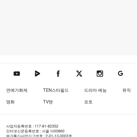
텐아시아 네이버TV
텐아시아 페이스북
텐아시아 엑스
텐아시아 인스타그램
텐아시아
텐아시아 유튜브
연예가화제
TEN스타필드
드라마·예능
뮤직
영화
TV텐
포토
사업자등록번호 : 117-81-82352
인터넷신문등록번호 : 서울 아00860
부가통신사업신고번호 : 2-01-13-0003호