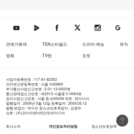
텐아시아 네이버TV
텐아시아 페이스북
텐아시아 엑스
텐아시아 인스타그램
텐아시아
텐아시아 유튜브
연예가화제
TEN스타필드
드라마·예능
뮤직
영화
TV텐
포토
사업자등록번호 : 117-81-82352
인터넷신문등록번호 : 서울 아00860
부가통신사업신고번호 : 2-01-13-0003호
통신판매업신고번호 : 제2013-서울중구-0064호
잡지사업신고번호 : 서울 중.라00439
제호 : 텐아시아
발행일자 : 2009년 5월 12일
등록일자 : 2009.05.12
발행·편집인 : 박수진
청소년보호책임자 : 김병두
상호 : (주)코리아엔터테인먼트미디어
상단 바로
회사소개
개인정보처리방침
청소년보호정책