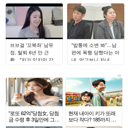
브브걸 '꼬북좌' 남유
"밥통에 소변 봐"…남
정, 탈퇴 6년 만 근
편에 폭행 당했다는 아
황…"자가 있지만 갚을
내, 알고보니 자녀 방
빚 많아"
치했다 ('이숙캠')