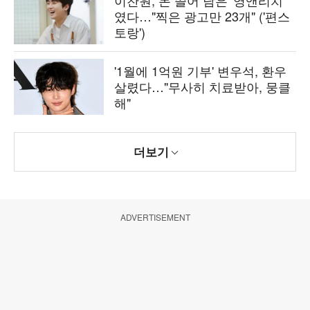
였다…"찍은 광고만 23개" ('편스
토랑')
'1월에 1억원 기부' 변우석, 환우
살렸다…"무사히 치료받아, 뭉클
해"
더보기
ADVERTISEMENT