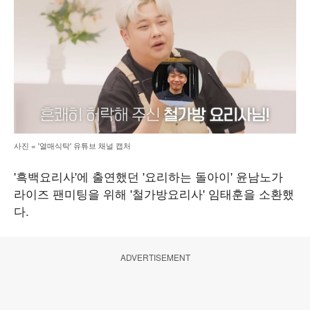
사진 = '열매식탁' 유튜브 채널 캡처
'흑백요리사'에 출연했던 '요리하는 돌아이' 윤남노가
라이즈 팬미팅을 위해 '철가방요리사' 임태훈을 소환했
다.
ADVERTISEMENT