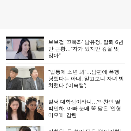
브브걸 '꼬북좌' 남유정, 탈퇴 6년
만 근황…"자가 있지만 갚을 빚
많아"
"밥통에 소변 봐"…남편에 폭행
당했다는 아내, 알고보니 자녀 방
치했다 ('이숙캠')
벌써 대학생이라니…'박찬민 딸'
박민하, 아빠 눈매 똑 닮은 '인형
미모'에 감탄
이찬원, 돈 쓸어 담은 '영앤리치'