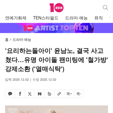
텐아시아
통합검
주
연예가화제
TEN스타필드
드라마·예능
뮤직
메
뉴
홈
드라마·예능
'요리하는돌아이' 윤남노, 결국 사고
쳤다…유명 아이돌 팬미팅에 '철가방'
강제소환 ('열매식탁')
입력 2025.12.02
수정 2025.12.02
페이스북 공유하기
밴드 공유하기
카카오톡 공유하기
엑스 공유하기
URL복사
글자 크게
글자 작게
네이버 공유하기